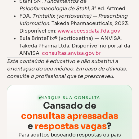
Stahl SM.
Fundamentos de
Psicofarmacologia de Stahl
, 3ª ed. Artmed.
FDA.
Trintellix (vortioxetine) — Prescribing
Information
. Takeda Pharmaceuticals, 2023.
Disponível em:
www.accessdata.fda.gov
Bula Brintellix® (vortioxetina) — ANVISA.
Takeda Pharma Ltda. Disponível no portal da
ANVISA:
consultas.anvisa.gov.br
Este conteúdo é educativo e não substitui a
orientação do seu médico. Em caso de dúvidas,
consulte o profissional que te prescreveu.
MARQUE SUA CONSULTA
Cansado de
consultas apressadas
e
respostas vagas
?
Para adultos buscando respostas ou pais