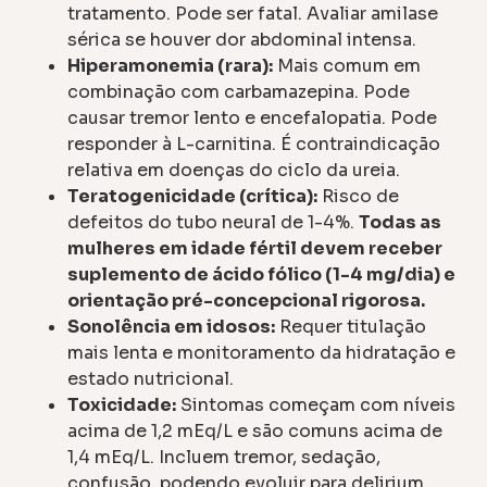
tratamento. Pode ser fatal. Avaliar amilase
sérica se houver dor abdominal intensa.
Hiperamonemia (rara):
Mais comum em
combinação com carbamazepina. Pode
causar tremor lento e encefalopatia. Pode
responder à L-carnitina. É contraindicação
relativa em doenças do ciclo da ureia.
Teratogenicidade (crítica):
Risco de
defeitos do tubo neural de 1-4%.
Todas as
mulheres em idade fértil devem receber
suplemento de ácido fólico (1-4 mg/dia) e
orientação pré-concepcional rigorosa.
Sonolência em idosos:
Requer titulação
mais lenta e monitoramento da hidratação e
estado nutricional.
Toxicidade:
Sintomas começam com níveis
acima de 1,2 mEq/L e são comuns acima de
1,4 mEq/L. Incluem tremor, sedação,
confusão, podendo evoluir para delirium,