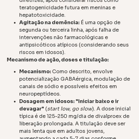
diretrizes, após considerar riscos como
teratogenicidade futura em meninas e
hepatotoxicidade.
Agitação na demência:
É uma opção de
segunda ou terceira linha, após falha de
intervenções não farmacológicas e
antipsicóticos atípicos (considerando seus
riscos em idosos).
Mecanismo de ação, doses e titulação:
Mecanismo:
Como descrito, envolve
potencialização GABAérgica, modulação de
canais de sódio e possíveis efeitos em
neuropeptídeos.
Dosagem em idosos:
"Iniciar baixo e ir
devagar"
(
start low, go slow
). A dose inicial
típica é de 125-250 mg/dia de divalproex de
liberação prolongada. A titulação deve ser
mais lenta que em adultos jovens,
aumentando a cada 5-7 dias conforme