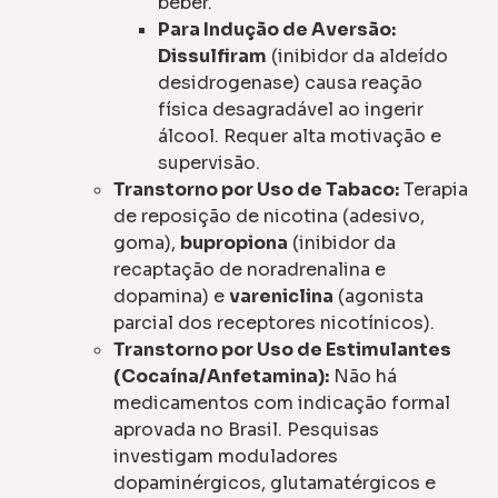
beber.
Para Indução de Aversão:
Dissulfiram
(inibidor da aldeído
desidrogenase) causa reação
física desagradável ao ingerir
álcool. Requer alta motivação e
supervisão.
Transtorno por Uso de Tabaco:
Terapia
de reposição de nicotina (adesivo,
goma),
bupropiona
(inibidor da
recaptação de noradrenalina e
dopamina) e
vareniclina
(agonista
parcial dos receptores nicotínicos).
Transtorno por Uso de Estimulantes
(Cocaína/Anfetamina):
Não há
medicamentos com indicação formal
aprovada no Brasil. Pesquisas
investigam moduladores
dopaminérgicos, glutamatérgicos e