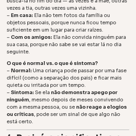
buscá-la no fim do dia — às vezes é a mãe, outras
vezes a tia, outras vezes uma vizinha.
–
Em casa:
Ela não tem fotos da família ou
objetos pessoais, porque nunca ficou tempo
suficiente em um lugar para criar raízes.
–
Com os amigos:
Ela não convida ninguém para
sua casa, porque não sabe se vai estar lá no dia
seguinte.
O que é normal vs. o que é sintoma?
–
Normal:
Uma criança pode passar por uma fase
difícil (como a separação dos pais) e ficar mais
quieta ou irritada por um tempo.
–
Sintoma:
Se ela
não demonstra apego por
ninguém
, mesmo depois de meses convivendo
com a mesma pessoa, ou se
não reage a elogios
ou críticas
, pode ser um sinal de que algo não
está certo.