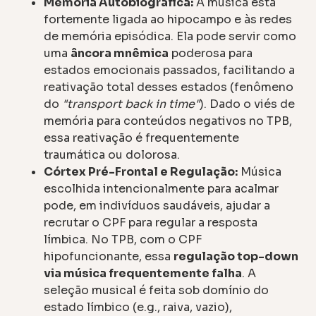
Memória Autobiográfica:
A música está
fortemente ligada ao hipocampo e às redes
de memória episódica. Ela pode servir como
uma
âncora mnêmica
poderosa para
estados emocionais passados, facilitando a
reativação total desses estados (fenômeno
do
"transport back in time"
). Dado o viés de
memória para conteúdos negativos no TPB,
essa reativação é frequentemente
traumática ou dolorosa.
Córtex Pré-Frontal e Regulação:
Música
escolhida intencionalmente para acalmar
pode, em indivíduos saudáveis, ajudar a
recrutar o CPF para regular a resposta
límbica. No TPB, com o CPF
hipofuncionante, essa
regulação top-down
via música frequentemente falha
. A
seleção musical é feita sob domínio do
estado límbico (e.g., raiva, vazio),