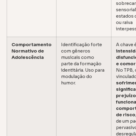
sobreca
sensorial
estados 
ou raiva
interpess
Comportamento
Identificação forte
A chave é
Normativo de
com gêneros
intensid
Adolescência
musicais como
disfunci
parte da formação
e comor
identitária. Uso para
No TPB, 
modulação do
vinculado
humor.
sofrime
signific
prejuíz
funciona
compor
de risco
de um pa
pervasiv
desregul