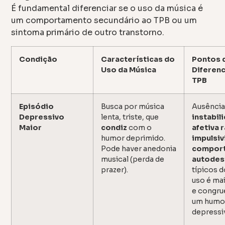
É fundamental diferenciar se o uso da música é
um comportamento secundário ao TPB ou um
sintoma primário de outro transtorno.
Condição
Características do
Pontos 
Uso da Música
Diferen
TPB
Episódio
Busca por música
Ausência
Depressivo
lenta, triste, que
instabil
Maior
condiz
com o
afetiva 
humor deprimido.
impulsi
Pode haver anedonia
compor
musical (perda de
autodes
prazer).
típicos d
uso é ma
e congr
um humo
depressi