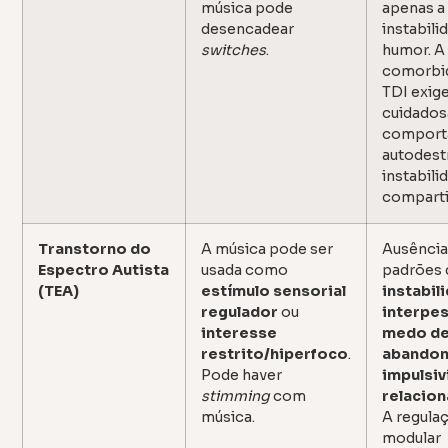
música pode
apenas a
desencadear
instabili
switches
.
humor. A 
comorbi
TDI exige
cuidados
comport
autodestr
instabili
comparti
Transtorno do
A música pode ser
Ausência
Espectro Autista
usada como
padrões 
(TEA)
estímulo sensorial
instabil
regulador
ou
interpe
interesse
medo d
restrito/hiperfoco
.
abando
Pode haver
impulsi
stimming
com
relacion
música.
A regula
modular