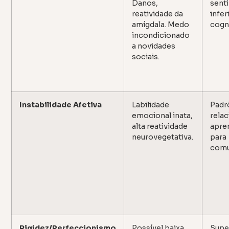
Danos,
sent
reatividade da
infe
amígdala. Medo
cogni
incondicionado
a novidades
sociais.
Instabilidade Afetiva
Labilidade
Padr
emocional inata,
rela
alta reatividade
apre
neurovegetativa.
para
comu
Rigidez/Perfeccionismo
Possível baixa
Supe