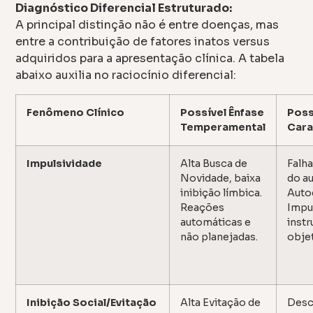
Diagnóstico Diferencial Estruturado:
A principal distinção não é entre doenças, mas
entre a contribuição de fatores inatos versus
adquiridos para a apresentação clínica. A tabela
abaixo auxilia no raciocínio diferencial:
Fenômeno Clínico
Possível Ênfase
Poss
Temperamental
Cara
Impulsividade
Alta Busca de
Falh
Novidade, baixa
do a
inibição límbica.
Auto
Reações
Impu
automáticas e
inst
não planejadas.
objet
Inibição Social/Evitação
Alta Evitação de
Desc