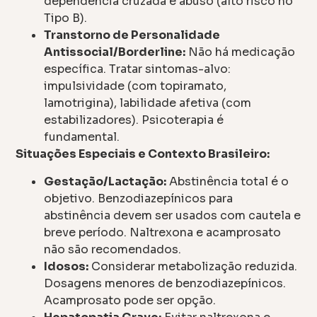
dependência cruzada e abuso (alto risco no
Tipo B).
Transtorno de Personalidade
Antissocial/Borderline:
Não há medicação
específica. Tratar sintomas-alvo:
impulsividade (com topiramato,
lamotrigina), labilidade afetiva (com
estabilizadores). Psicoterapia é
fundamental.
Situações Especiais e Contexto Brasileiro:
Gestação/Lactação:
Abstinência total é o
objetivo. Benzodiazepínicos para
abstinência devem ser usados com cautela e
breve período. Naltrexona e acamprosato
não são recomendados.
Idosos:
Considerar metabolização reduzida.
Dosagens menores de benzodiazepínicos.
Acamprosato pode ser opção.