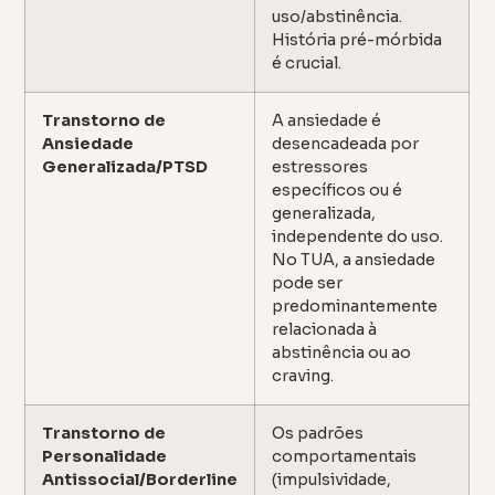
uso/abstinência.
História pré-mórbida
é crucial.
Transtorno de
A ansiedade é
Ansiedade
desencadeada por
Generalizada/PTSD
estressores
específicos ou é
generalizada,
independente do uso.
No TUA, a ansiedade
pode ser
predominantemente
relacionada à
abstinência ou ao
craving.
Transtorno de
Os padrões
Personalidade
comportamentais
Antissocial/Borderline
(impulsividade,