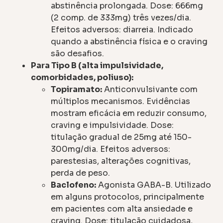
abstinência prolongada. Dose: 666mg
(2 comp. de 333mg) três vezes/dia.
Efeitos adversos: diarreia. Indicado
quando a abstinência física e o craving
são desafios.
Para Tipo B (alta impulsividade,
comorbidades, poliuso):
Topiramato:
Anticonvulsivante com
múltiplos mecanismos. Evidências
mostram eficácia em reduzir consumo,
craving e impulsividade. Dose:
titulação gradual de 25mg até 150-
300mg/dia. Efeitos adversos:
parestesias, alterações cognitivas,
perda de peso.
Baclofeno:
Agonista GABA-B. Utilizado
em alguns protocolos, principalmente
em pacientes com alta ansiedade e
craving. Dose: titulação cuidadosa,