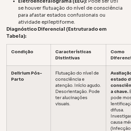
Eletroencefalograma (EEG):
Pode ser útil
se houver flutuação do nível de consciência
para afastar estados confusionais ou
atividade epileptiforme.
Diagnóstico Diferencial (Estruturado em
Tabela):
Condição
Características
Como
Distintivas
Diferenc
Delirium Pós-
Flutuação do nível de
Avaliaçã
Parto
consciência e
estado 
atenção. Início agudo.
consciên
Desorientação. Pode
a chave.
ter alucinações
pode mos
visuais.
lentifica
difusa.
Investiga
causa mé
(infecção