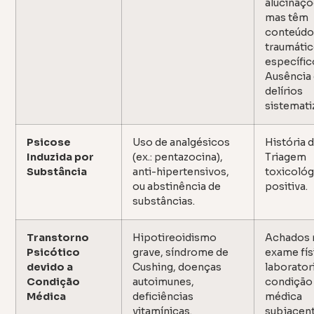
alucinaçõ
mas têm
conteúd
traumáti
específic
Ausência
delírios
sistemati
Psicose
Uso de analgésicos
História d
Induzida por
(ex.: pentazocina),
Triagem
Substância
anti-hipertensivos,
toxicológ
ou abstinência de
positiva.
substâncias.
Transtorno
Hipotireoidismo
Achados 
Psicótico
grave, síndrome de
exame fís
devido a
Cushing, doenças
laboratori
Condição
autoimunes,
condição
Médica
deficiências
médica
vitamínicas.
subjacent