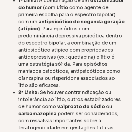
1ª Linha:
A combinação de um
estabilizador
de humor
(com
Lítio
como agente de
primeira escolha para o espectro bipolar)
com um
antipsicótico de segunda geração
(atípico)
. Para episódios com
predominância depressiva psicótica dentro
do espectro bipolar, a combinação de um
antipsicótico atípico com propriedades
antidepressivas (ex.: quetiapina) e lítio é
uma estratégia sólida. Para episódios
maníacos psicóticos, antipsicóticos como
olanzapina ou risperidona associados ao
lítio são eficazes.
2ª Linha:
Se houver contraindicação ou
intolerância ao lítio, outros estabilizadores
de humor como
valproato de sódio
ou
carbamazepina
podem ser considerados,
com ressalvas importantes sobre a
teratogenicidade em gestações futuras