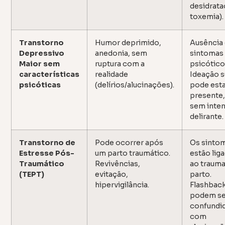
desidrata
toxemia).
Transtorno
Humor deprimido,
Ausência
Depressivo
anedonia, sem
sintomas
Maior sem
ruptura com a
psicótico
características
realidade
Ideação s
psicóticas
(delírios/alucinações).
pode est
presente
sem inte
delirante.
Transtorno de
Pode ocorrer após
Os sinto
Estresse Pós-
um parto traumático.
estão lig
Traumático
Revivências,
ao traum
(TEPT)
evitação,
parto.
hipervigilância.
Flashbac
podem se
confundi
com