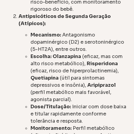
risco-benefício, com monitoramento
rigoroso do bebê.
Antipsicóticos de Segunda Geração
(Atípicos):
Mecanismo:
Antagonismo
dopaminérgico (D2) e serotoninérgico
(5-HT2A), entre outros.
Escolha:
Olanzapina
(eficaz, mas com
alto risco metabólico),
Risperidona
(eficaz, risco de hiperprolactinemia),
Quetiapina
(útil para sintomas
depressivos e insônia),
Aripiprazol
(perfil metabólico mais favorável,
agonista parcial).
Dose/Titulação:
Iniciar com dose baixa
e titular rapidamente conforme
tolerância e resposta.
Monitoramento:
Perfil metabólico