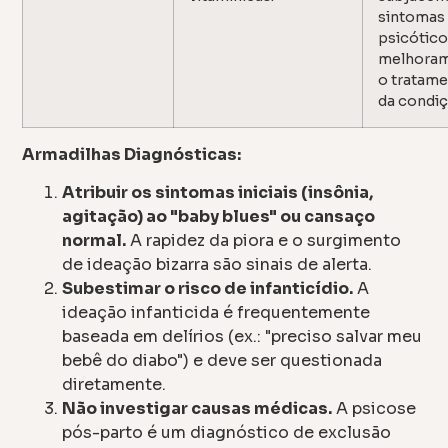
sintomas
psicótic
melhora
o tratam
da condiç
Armadilhas Diagnósticas:
Atribuir os sintomas iniciais (insônia,
agitação) ao "baby blues" ou cansaço
normal.
A rapidez da piora e o surgimento
de ideação bizarra são sinais de alerta.
Subestimar o risco de infanticídio.
A
ideação infanticida é frequentemente
baseada em delírios (ex.: "preciso salvar meu
bebê do diabo") e deve ser questionada
diretamente.
Não investigar causas médicas.
A psicose
pós-parto é um diagnóstico de exclusão