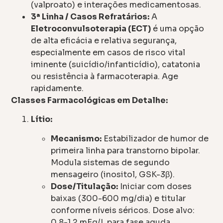
(valproato) e interações medicamentosas.
3ª Linha / Casos Refratários:
A
Eletroconvulsoterapia (ECT)
é uma opção
de alta eficácia e relativa segurança,
especialmente em casos de risco vital
iminente (suicídio/infanticídio), catatonia
ou resistência à farmacoterapia. Age
rapidamente.
Classes Farmacológicas em Detalhe:
Lítio:
Mecanismo:
Estabilizador de humor de
primeira linha para transtorno bipolar.
Modula sistemas de segundo
mensageiro (inositol, GSK-3β).
Dose/Titulação:
Iniciar com doses
baixas (300-600 mg/dia) e titular
conforme níveis séricos. Dose alvo:
0.8-1.2 mEq/L para fase aguda.