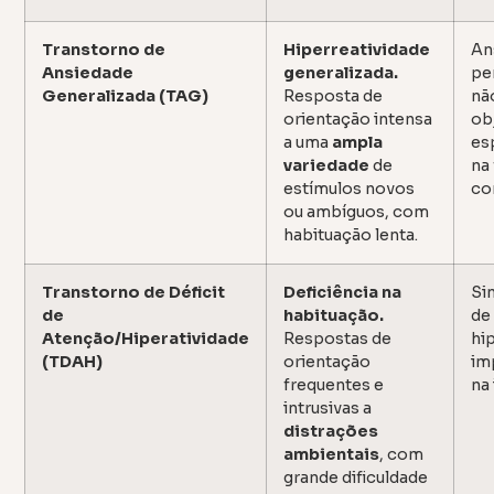
Transtorno de
Hiperreatividade
An
Ansiedade
generalizada.
pe
Generalizada (TAG)
Resposta de
nã
orientação intensa
ob
a uma
ampla
es
variedade
de
na
estímulos novos
co
ou ambíguos, com
habituação lenta.
Transtorno de Déficit
Deficiência na
Si
de
habituação.
de
Atenção/Hiperatividade
Respostas de
hi
(TDAH)
orientação
im
frequentes e
na 
intrusivas a
distrações
ambientais
, com
grande dificuldade