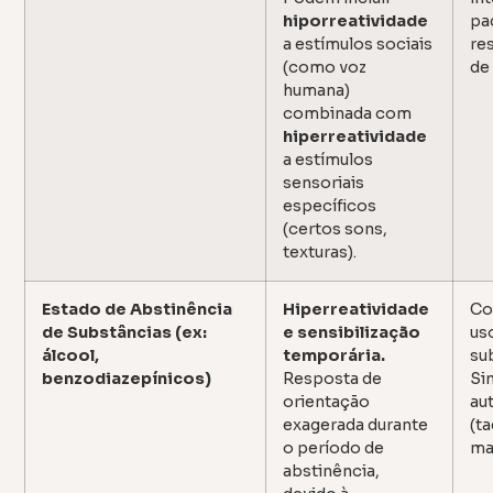
hiporreatividade
pa
a estímulos sociais
re
(como voz
de
humana)
combinada com
hiperreatividade
a estímulos
sensoriais
específicos
(certos sons,
texturas).
Estado de Abstinência
Hiperreatividade
Co
de Substâncias (ex:
e sensibilização
us
álcool,
temporária.
su
benzodiazepínicos)
Resposta de
Si
orientação
au
exagerada durante
(t
o período de
ma
abstinência,