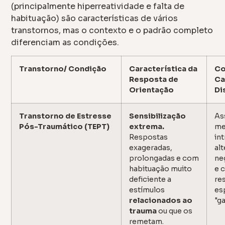
(principalmente hiperreatividade e falta de
habituação) são características de vários
transtornos, mas o contexto e o padrão completo
diferenciam as condições.
Transtorno/ Condição
Característica da
Co
Resposta de
Ca
Orientação
Di
Transtorno de Estresse
Sensibilização
As
Pós-Traumático (TEPT)
extrema.
me
Respostas
int
exageradas,
al
prolongadas e com
ne
habituação muito
e 
deficiente a
re
estímulos
es
relacionados ao
"ga
trauma
ou que os
remetam.