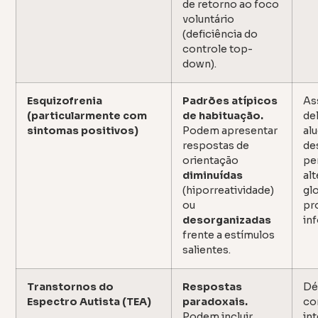
de retorno ao foco
voluntário
(deficiência do
controle top-
down).
Esquizofrenia
Padrões atípicos
As
(particularmente com
de habituação.
del
sintomas positivos)
Podem apresentar
al
respostas de
de
orientação
pe
diminuídas
al
(hiporreatividade)
gl
ou
pr
desorganizadas
in
frente a estímulos
salientes.
Transtornos do
Respostas
Dé
Espectro Autista (TEA)
paradoxais.
co
Podem incluir
in