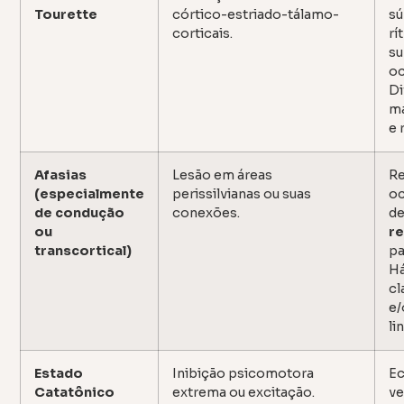
Tourette
córtico-estriado-tálamo-
sú
corticais.
rí
su
oc
Di
ma
e 
Afasias
Lesão em áreas
R
(especialmente
perissilvianas ou suas
oc
de condução
conexões.
d
ou
r
transcortical)
pa
H
cl
e/
li
Estado
Inibição psicomotora
Ec
Catatônico
extrema ou excitação.
ve