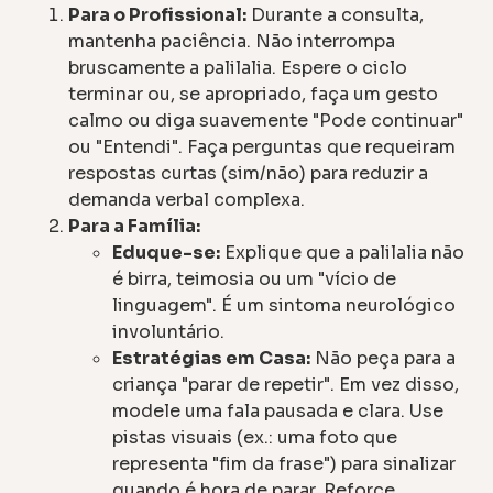
Para o Profissional:
Durante a consulta,
mantenha paciência. Não interrompa
bruscamente a palilalia. Espere o ciclo
terminar ou, se apropriado, faça um gesto
calmo ou diga suavemente "Pode continuar"
ou "Entendi". Faça perguntas que requeiram
respostas curtas (sim/não) para reduzir a
demanda verbal complexa.
Para a Família:
Eduque-se:
Explique que a palilalia não
é birra, teimosia ou um "vício de
linguagem". É um sintoma neurológico
involuntário.
Estratégias em Casa:
Não peça para a
criança "parar de repetir". Em vez disso,
modele uma fala pausada e clara. Use
pistas visuais (ex.: uma foto que
representa "fim da frase") para sinalizar
quando é hora de parar. Reforce