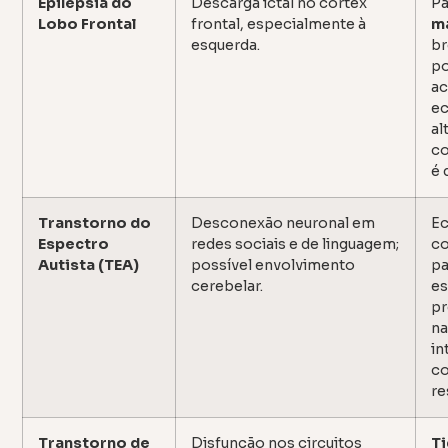
Epilepsia do
Descarga ictal no córtex
Pa
Lobo Frontal
frontal, especialmente à
ma
esquerda.
br
p
a
ec
al
co
é 
Transtorno do
Desconexão neuronal em
Ec
Espectro
redes sociais e de linguagem;
co
Autista (TEA)
possível envolvimento
pa
cerebelar.
es
pr
na
in
c
re
Transtorno de
Disfunção nos circuitos
Ti