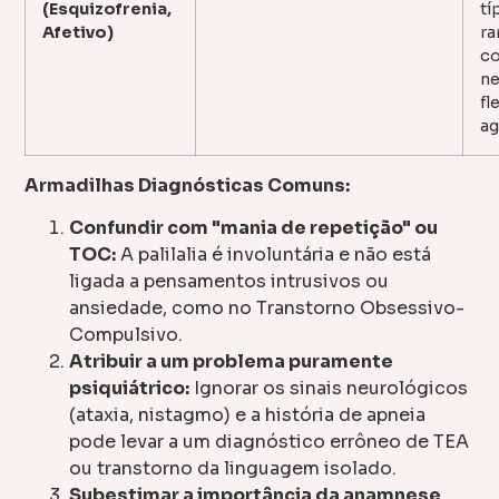
(Esquizofrenia,
tí
Afetivo)
ra
co
ne
fl
ag
Armadilhas Diagnósticas Comuns:
Confundir com "mania de repetição" ou
TOC:
A palilalia é involuntária e não está
ligada a pensamentos intrusivos ou
ansiedade, como no Transtorno Obsessivo-
Compulsivo.
Atribuir a um problema puramente
psiquiátrico:
Ignorar os sinais neurológicos
(ataxia, nistagmo) e a história de apneia
pode levar a um diagnóstico errôneo de TEA
ou transtorno da linguagem isolado.
Subestimar a importância da anamnese