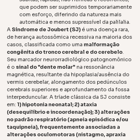
que podem ser suprimidos temporariamente
com esforço, diferindo da natureza mais
automática e menos supressível da palilalia.
A
Síndrome de Joubert (SJ)
é uma doença rara,
de herança autossômica recessiva na maioria dos
casos, classificada como uma
malformação
congênita do tronco cerebral e do cerebelo
.
Seu marcador neurorradiológico patognomônico
é o
sinal do "dente molar"
na ressonância
magnética, resultante da hipoplasia/ausência do
vermis cerebelar, alongamento dos pedúnculos
cerebrais superiores e aprofundamento da fossa
interpeduncular. A tríade clássica da SJ consiste
em:
1) hipotonia neonatal; 2) ataxia
(desequilíbrio e incoordenação); 3) alterações
no padrão respiratório (apneia episódica e/ou
taquipneia), frequentemente associadas a
alterações oculomotoras (nistagmo, apraxia