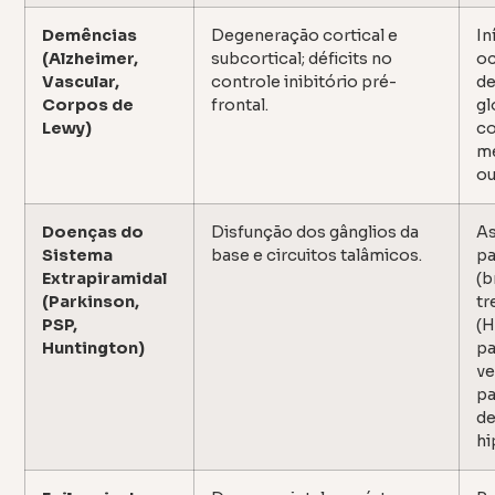
Demências
Degeneração cortical e
In
(Alzheimer,
subcortical; déficits no
oc
Vascular,
controle inibitório pré-
de
Corpos de
frontal.
gl
Lewy)
co
me
ou
Doenças do
Disfunção dos gânglios da
As
Sistema
base e circuitos talâmicos.
p
Extrapiramidal
(b
(Parkinson,
tr
PSP,
(H
Huntington)
pa
ve
pa
de
hi