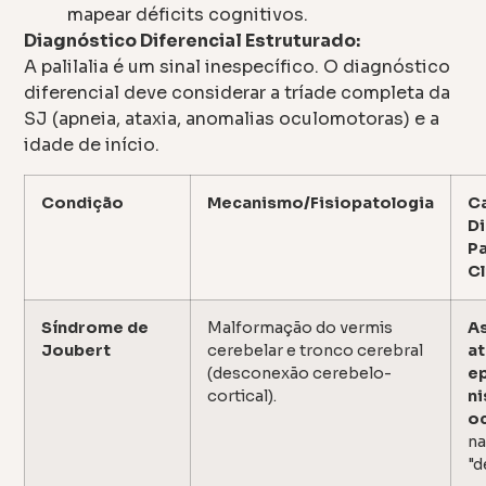
mapear déficits cognitivos.
Diagnóstico Diferencial Estruturado:
A palilalia é um sinal inespecífico. O diagnóstico
diferencial deve considerar a tríade completa da
SJ (apneia, ataxia, anomalias oculomotoras) e a
idade de início.
Condição
Mecanismo/Fisiopatologia
Ca
Di
Pa
Cl
Síndrome de
Malformação do vermis
As
Joubert
cerebelar e tronco cerebral
at
(desconexão cerebelo-
ep
cortical).
n
o
na
"d