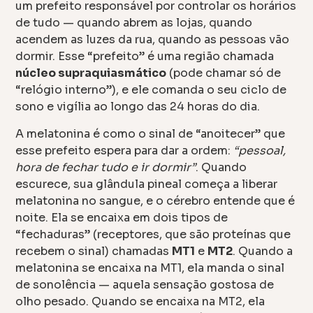
um prefeito responsável por controlar os horários
de tudo — quando abrem as lojas, quando
acendem as luzes da rua, quando as pessoas vão
dormir. Esse “prefeito” é uma região chamada
núcleo supraquiasmático
(pode chamar só de
“relógio interno”), e ele comanda o seu ciclo de
sono e vigília ao longo das 24 horas do dia.
A melatonina é como o sinal de “anoitecer” que
esse prefeito espera para dar a ordem:
“pessoal,
hora de fechar tudo e ir dormir”
. Quando
escurece, sua glândula pineal começa a liberar
melatonina no sangue, e o cérebro entende que é
noite. Ela se encaixa em dois tipos de
“fechaduras” (receptores, que são proteínas que
recebem o sinal) chamadas
MT1
e
MT2
. Quando a
melatonina se encaixa na MT1, ela manda o sinal
de sonolência — aquela sensação gostosa de
olho pesado. Quando se encaixa na MT2, ela