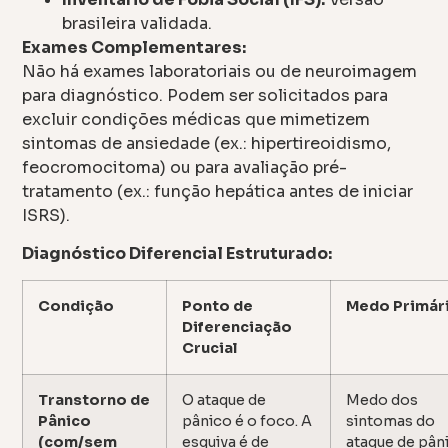
brasileira validada.
Exames Complementares:
Não há exames laboratoriais ou de neuroimagem
para diagnóstico. Podem ser solicitados para
excluir condições médicas que mimetizem
sintomas de ansiedade (ex.: hipertireoidismo,
feocromocitoma) ou para avaliação pré-
tratamento (ex.: função hepática antes de iniciar
ISRS).
Diagnóstico Diferencial Estruturado:
Condição
Ponto de
Medo Primár
Diferenciação
Crucial
Transtorno de
O ataque de
Medo dos
Pânico
pânico é o foco. A
sintomas do
(com/sem
esquiva é de
ataque de pân