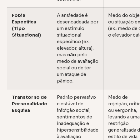
Fobia
A ansiedade é
Medo do obje
Específica
desencadeada por
ou situação em
(Tipo
um estímulo
(ex.: medo de 
Situacional)
situacional
o elevador cai
específico (ex.:
elevador, altura),
mas
não
pelo
medo de avaliação
social ou de ter
um ataque de
pânico.
Transtorno de
Padrão pervasivo
Medo de
Personalidade
e estável de
rejeição, críti
Esquiva
inibição social,
ou vergonha,
sentimentos de
levando a uma
inadequação e
restrição
hipersensibilidade
generalizada 
à avaliação
estilo de vida.