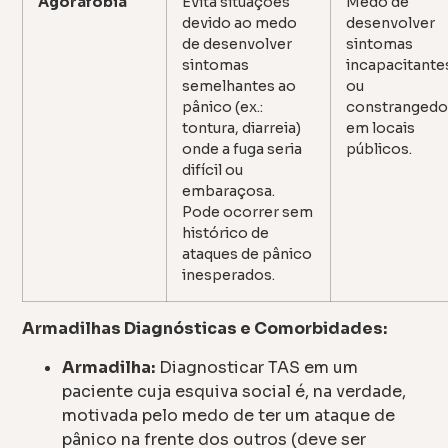
Agorafobia
Evita situações
Medo de
devido ao medo
desenvolver
de desenvolver
sintomas
sintomas
incapacitante
semelhantes ao
ou
pânico (ex.:
constrangedo
tontura, diarreia)
em locais
onde a fuga seria
públicos.
difícil ou
embaraçosa.
Pode ocorrer sem
histórico de
ataques de pânico
inesperados.
Armadilhas Diagnósticas e Comorbidades:
Armadilha:
Diagnosticar TAS em um
paciente cuja esquiva social é, na verdade,
motivada pelo medo de ter um ataque de
pânico na frente dos outros (deve ser