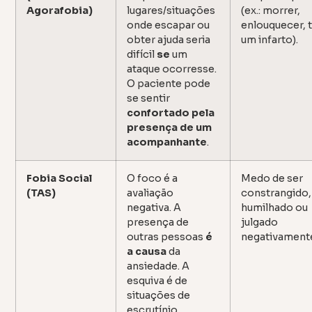
Agorafobia)
lugares/situações
(ex.: morrer,
onde escapar ou
enlouquecer, 
obter ajuda seria
um infarto).
difícil
se
um
ataque ocorresse.
O paciente pode
se sentir
confortado pela
presença de um
acompanhante
.
Fobia Social
O foco é a
Medo de ser
(TAS)
avaliação
constrangido,
negativa. A
humilhado ou
presença de
julgado
outras pessoas
é
negativament
a causa
da
ansiedade. A
esquiva é de
situações de
escrutínio.