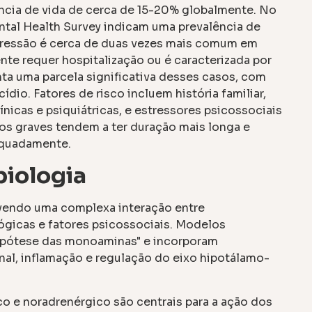
cia de vida de cerca de 15-20% globalmente. No
ntal Health Survey indicam uma prevalência de
epressão é cerca de duas vezes mais comum em
te requer hospitalização ou é caracterizada por
ta uma parcela significativa desses casos, com
ídio. Fatores de risco incluem história familiar,
nicas e psiquiátricas, e estressores psicossociais
ios graves tendem a ter duração mais longa e
dequadamente.
biologia
olvendo uma complexa interação entre
lógicas e fatores psicossociais. Modelos
hipótese das monoaminas" e incorporam
al, inflamação e regulação do eixo hipotálamo-
o e noradrenérgico são centrais para a ação dos