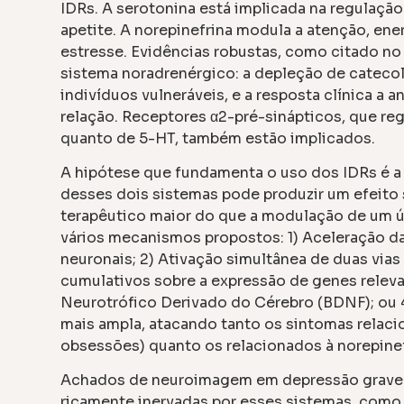
IDRs. A serotonina está implicada na regulaçã
apetite. A norepinefrina modula a atenção, ener
estresse. Evidências robustas, como citado n
sistema noradrenérgico: a depleção de cateco
indivíduos vulneráveis, e a resposta clínica a
relação. Receptores α2-pré-sinápticos, que re
quanto de 5-HT, também estão implicados.
A hipótese que fundamenta o uso dos IDRs é 
desses dois sistemas pode produzir um efeito 
terapêutico maior do que a modulação de um ún
vários mecanismos propostos: 1) Aceleração d
neuronais; 2) Ativação simultânea de duas vias 
cumulativos sobre a expressão de genes releva
Neurotrófico Derivado do Cérebro (BDNF); ou
mais ampla, atacando tanto os sintomas relac
obsessões) quanto os relacionados à norepinef
Achados de neuroimagem em depressão grave 
ricamente inervadas por esses sistemas, como 