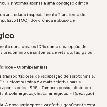
tribuir sintomas apenas a uma condição clínica
de ansiedade (especialmente Transtorno de
pulsivo (TOC), dor crônica e abuso de
gico
lmente considera os IDRs como uma opção de
há predomínio de sintomas de retardo, fadiga ou
íclicos – Clomipramina)
s transportadores de recaptação de serotonina e,
s, a clomipramina é a mais seletiva para a
a apenas pelos ISRSs. Também possui afinidade
 (anticolinérgicos), histaminérgicos H1 (sedação)
.
a. A dose antidepressiva efetiva geralmente está