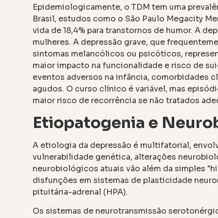
Epidemiologicamente, o TDM tem uma prevalên
Brasil, estudos como o São Paulo Megacity Me
vida de 18,4% para transtornos de humor. A d
mulheres. A depressão grave, que frequentemen
sintomas melancólicos ou psicóticos, represen
maior impacto na funcionalidade e risco de suic
eventos adversos na infância, comorbidades clí
agudos. O curso clínico é variável, mas episód
maior risco de recorrência se não tratados a
Etiopatogenia e Neuro
A etiologia da depressão é multifatorial, env
vulnerabilidade genética, alterações neurobio
neurobiológicos atuais vão além da simples "
disfunções em sistemas de plasticidade neuron
pituitária-adrenal (HPA).
Os sistemas de neurotransmissão serotonérgic