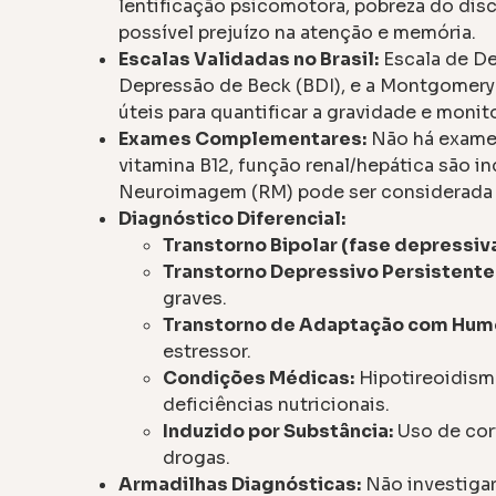
lentificação psicomotora, pobreza do dis
possível prejuízo na atenção e memória.
Escalas Validadas no Brasil:
Escala de De
Depressão de Beck (BDI), e a Montgomer
úteis para quantificar a gravidade e monito
Exames Complementares:
Não há exames
vitamina B12, função renal/hepática são in
Neuroimagem (RM) pode ser considerada e
Diagnóstico Diferencial:
Transtorno Bipolar (fase depressiva
Transtorno Depressivo Persistente 
graves.
Transtorno de Adaptação com Hum
estressor.
Condições Médicas:
Hipotireoidism
deficiências nutricionais.
Induzido por Substância:
Uso de cort
drogas.
Armadilhas Diagnósticas:
Não investigar