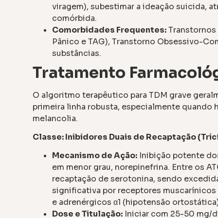
viragem), subestimar a ideação suicida, a
comórbida.
Comorbidades Frequentes:
Transtornos 
Pânico e TAG), Transtorno Obsessivo-Com
substâncias.
Tratamento Farmacoló
O algoritmo terapêutico para TDM grave gera
primeira linha robusta, especialmente quando 
melancolia.
Classe: Inibidores Duais de Recaptação (Tric
Mecanismo de Ação:
Inibição potente do
em menor grau, norepinefrina. Entre os ATC
recaptação de serotonina, sendo excedid
significativa por receptores muscarínicos
e adrenérgicos α1 (hipotensão ortostática)
Dose e Titulação:
Iniciar com 25-50 mg/di