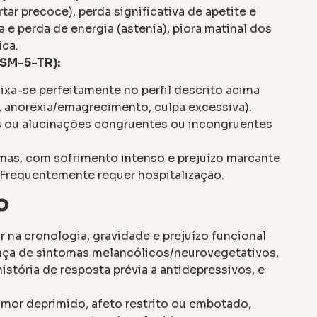
ar precoce), perda significativa de apetite e
 e perda de energia (astenia), piora matinal dos
ica.
DSM-5-TR):
xa-se perfeitamente no perfil descrito acima
o, anorexia/emagrecimento, culpa excessiva).
s ou alucinações congruentes ou incongruentes
as, com sofrimento intenso e prejuízo marcante
 Frequentemente requer hospitalização.
o
na cronologia, gravidade e prejuízo funcional
sença de sintomas melancólicos/neurovegetativos,
história de resposta prévia a antidepressivos, e
mor deprimido, afeto restrito ou embotado,