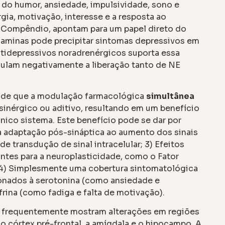
o do humor, ansiedade, impulsividade, sono e
gia, motivação, interesse e a resposta ao
o Compêndio, apontam para um papel direto do
laminas pode precipitar sintomas depressivos em
 antidepressivos noradrenérgicos suporta essa
gulam negativamente a liberação tanto de NE
a de que a modulação farmacológica
simultânea
sinérgico ou aditivo, resultando em um benefício
ico sistema. Este benefício pode se dar por
a adaptação pós-sináptica ao aumento dos sinais
de transdução de sinal intracelular; 3) Efeitos
ntes para a neuroplasticidade, como o Fator
 4) Simplesmente uma cobertura sintomatológica
ionados à serotonina (como ansiedade e
rina (como fadiga e falta de motivação).
frequentemente mostram alterações em regiões
o córtex pré-frontal, a amígdala e o hipocampo. A