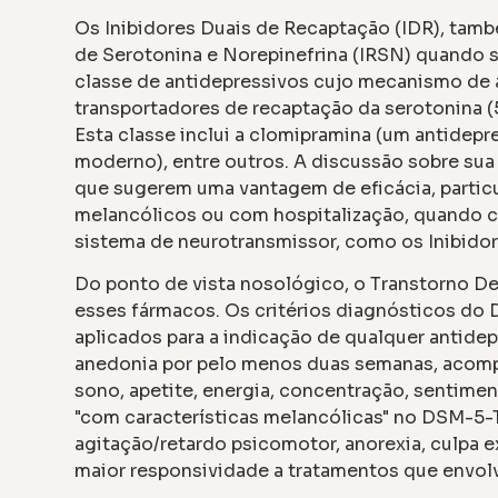
Os Inibidores Duais de Recaptação (IDR), ta
de Serotonina e Norepinefrina (IRSN) quando 
classe de antidepressivos cujo mecanismo de a
transportadores de recaptação da serotonina (5
Esta classe inclui a clomipramina (um antidepre
moderno), entre outros. A discussão sobre sua 
que sugerem uma vantagem de eficácia, partic
melancólicos ou com hospitalização, quando
sistema de neurotransmissor, como os Inibidor
Do ponto de vista nosológico, o Transtorno Dep
esses fármacos. Os critérios diagnósticos do
aplicados para a indicação de qualquer antide
anedonia por pelo menos duas semanas, acom
sono, apetite, energia, concentração, sentimen
"com características melancólicas" no DSM-5-T
agitação/retardo psicomotor, anorexia, culpa 
maior responsividade a tratamentos que envo