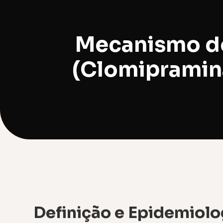
Mecanismo do
(Clomipramina
Definição e Epidemiolo