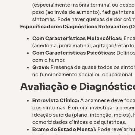
(especialmente insônia terminal ou despert
peso (ao invés de aumento), fadiga intensa
sintomas. Pode haver queixas de dor crôn
Especificadores Diagnósticos Relevantes (
Com Características Melancólicas:
Encai
(anedonia, piora matinal, agitação/retard
Com Características Psicóticas:
Delírio
com o humor.
Grave:
Presença de quase todos os sintom
no funcionamento social ou ocupacional.
Avaliação e Diagnóstic
Entrevista Clínica:
A anamnese deve focar 
dos sintomas. É crucial investigar a pre
ideação suicida (plano, intenção, meios), 
comorbidades clínicas e psiquiátricas.
Exame do Estado Mental:
Pode revelar hu