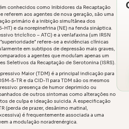
mbém conhecidos como Inibidores da Recaptação
se referem aos agentes de nova geração, são uma
ção primário é a inibição simultânea dos
-HT) e da norepinefrina (NE) na fenda sináptica.
ssivo tricíclico – ATC) e a venlafaxina (um IRSN
"superioridade" refere-se a evidências clínicas
ularmente em subtipos de depressão mais graves,
 comparados a agentes que modulam apenas um
es Seletivos da Recaptação de Serotonina (ISRS).
ressivo Maior (TDM) é a principal indicação para
 DSM-5-TR e da CID-11 para TDM são os mesmos
pressivo: presença de humor deprimido ou
panhados de outros sintomas como alterações no
tos de culpa e ideação suicida. A especificação
R (perda de prazer, desânimo matinal,
excessiva) é frequentemente associada a uma
lvem a modulação noradrenérgica.