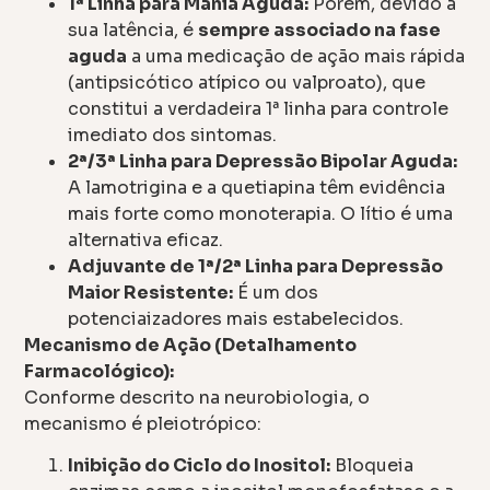
1ª Linha para Mania Aguda:
Porém, devido à
sua latência, é
sempre associado na fase
aguda
a uma medicação de ação mais rápida
(antipsicótico atípico ou valproato), que
constitui a verdadeira 1ª linha para controle
imediato dos sintomas.
2ª/3ª Linha para Depressão Bipolar Aguda:
A lamotrigina e a quetiapina têm evidência
mais forte como monoterapia. O lítio é uma
alternativa eficaz.
Adjuvante de 1ª/2ª Linha para Depressão
Maior Resistente:
É um dos
potenciaizadores mais estabelecidos.
Mecanismo de Ação (Detalhamento
Farmacológico):
Conforme descrito na neurobiologia, o
mecanismo é pleiotrópico:
Inibição do Ciclo do Inositol:
Bloqueia