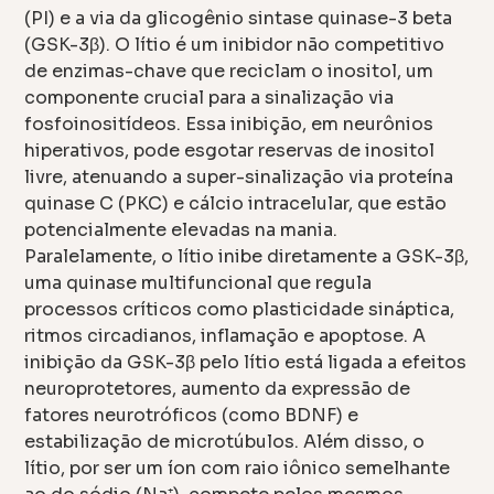
(PI) e a via da glicogênio sintase quinase-3 beta
(GSK-3β). O lítio é um inibidor não competitivo
de enzimas-chave que reciclam o inositol, um
componente crucial para a sinalização via
fosfoinositídeos. Essa inibição, em neurônios
hiperativos, pode esgotar reservas de inositol
livre, atenuando a super-sinalização via proteína
quinase C (PKC) e cálcio intracelular, que estão
potencialmente elevadas na mania.
Paralelamente, o lítio inibe diretamente a GSK-3β,
uma quinase multifuncional que regula
processos críticos como plasticidade sináptica,
ritmos circadianos, inflamação e apoptose. A
inibição da GSK-3β pelo lítio está ligada a efeitos
neuroprotetores, aumento da expressão de
fatores neurotróficos (como BDNF) e
estabilização de microtúbulos. Além disso, o
lítio, por ser um íon com raio iônico semelhante