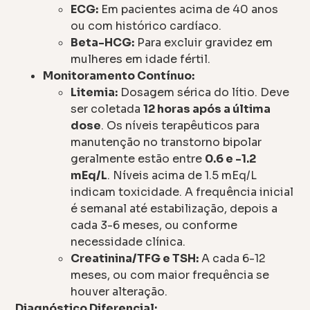
ECG:
Em pacientes acima de 40 anos
ou com histórico cardíaco.
Beta-HCG:
Para excluir gravidez em
mulheres em idade fértil.
Monitoramento Contínuo:
Litemia:
Dosagem sérica do lítio. Deve
ser coletada
12 horas após a última
dose
. Os níveis terapêuticos para
manutenção no transtorno bipolar
geralmente estão entre
0.6 e -1.2
mEq/L
. Níveis acima de 1.5 mEq/L
indicam toxicidade. A frequência inicial
é semanal até estabilização, depois a
cada 3-6 meses, ou conforme
necessidade clínica.
Creatinina/TFG e TSH:
A cada 6-12
meses, ou com maior frequência se
houver alteração.
Diagnóstico Diferencial: