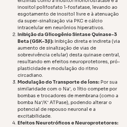
enzimas como a inositol monofosfatase e a
inositol polifosfato 1-fosfatase, levando ao
esgotamento de inositol livre e à atenuação
da super-sinalização via PKC e cálcio
intracelular em neurônios hiperativos.
Inibição da Glicogênio Sintase Quinase-3
Beta (GSK-3β):
Inibição direta e indireta (via
aumento de sinalização de vias de
sobrevivência celular) desta quinase central,
resultando em efeitos neuroprotetores, pró-
plasticidade e modulação do ritmo
circadiano.
Modulação do Transporte de Íons:
Por sua
similaridade com o Na⁺, o lítio compete por
bombas e trocadores de membrana (como a
bomba Na⁺/K⁺ ATPase), podendo alterar o
potencial de repouso neuronal e a
excitabilidade.
Efeitos Neurotróficos e Neuroprotetores: