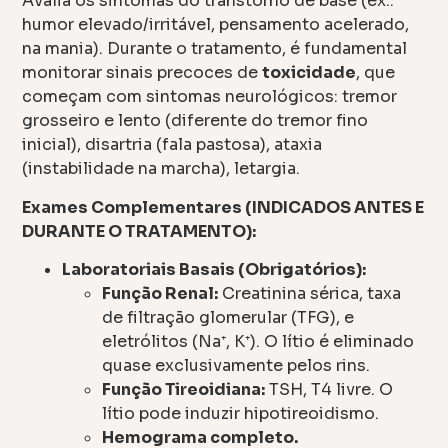
Avalia os sintomas do transtorno de base (ex.:
humor elevado/irritável, pensamento acelerado,
na mania). Durante o tratamento, é fundamental
monitorar sinais precoces de
toxicidade
, que
começam com sintomas neurológicos: tremor
grosseiro e lento (diferente do tremor fino
inicial), disartria (fala pastosa), ataxia
(instabilidade na marcha), letargia.
Exames Complementares (INDICADOS ANTES E
DURANTE O TRATAMENTO):
Laboratoriais Basais (Obrigatórios):
Função Renal:
Creatinina sérica, taxa
de filtração glomerular (TFG), e
eletrólitos (Na⁺, K⁺). O lítio é eliminado
quase exclusivamente pelos rins.
Função Tireoidiana:
TSH, T4 livre. O
lítio pode induzir hipotireoidismo.
Hemograma completo.