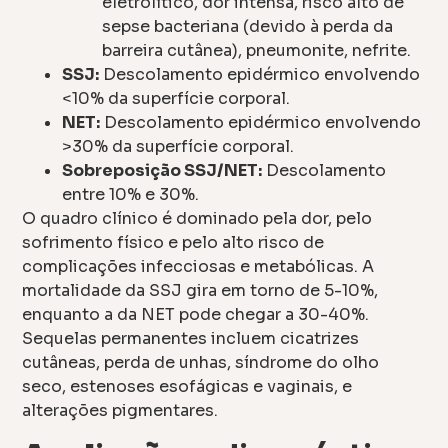
eletrolítico, dor intensa, risco alto de
sepse bacteriana (devido à perda da
barreira cutânea), pneumonite, nefrite.
SSJ:
Descolamento epidérmico envolvendo
<10% da superfície corporal.
NET:
Descolamento epidérmico envolvendo
>30% da superfície corporal.
Sobreposição SSJ/NET:
Descolamento
entre 10% e 30%.
O quadro clínico é dominado pela dor, pelo
sofrimento físico e pelo alto risco de
complicações infecciosas e metabólicas. A
mortalidade da SSJ gira em torno de 5-10%,
enquanto a da NET pode chegar a 30-40%.
Sequelas permanentes incluem cicatrizes
cutâneas, perda de unhas, síndrome do olho
seco, estenoses esofágicas e vaginais, e
alterações pigmentares.