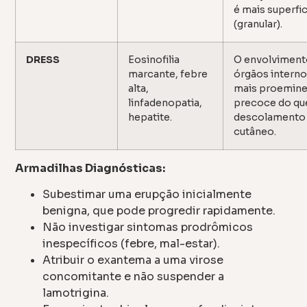
é mais superfic
(granular).
DRESS
Eosinofilia
O envolviment
marcante, febre
órgãos interno
alta,
mais proemine
linfadenopatia,
precoce do qu
hepatite.
descolamento
cutâneo.
Armadilhas Diagnósticas:
Subestimar uma erupção inicialmente
benigna, que pode progredir rapidamente.
Não investigar sintomas prodrômicos
inespecíficos (febre, mal-estar).
Atribuir o exantema a uma virose
concomitante e não suspender a
lamotrigina.