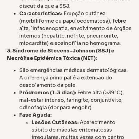
discutida que a SSJ.
Características:
Erupção cutânea
(morbiliforme ou papuloedematosa), febre
alta, linfadenopatia, envolvimento de órgãos
internos (hepatite, nefrite, pneumonite,
miocardite) e eosinofilia no hemograma.
3. Síndrome de Stevens-Johnson (SSJ) e
Necrólise Epidémica Tóxica (NET):
São emergências médicas dermatológicas.
A diferença principal é a extensão do
descolamento da pele.
Pródromos (1-3 dias):
Febre alta (>39°C),
mal-estar intenso, faringite, conjuntivite,
odinofagia (dor para engolir).
Fase Aguda:
Lesões Cutâneas:
Aparecimento
súbito de máculas eritematosas
irregulares, muitas vezes com centro