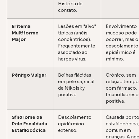
História de
contato.
Eritema
Lesões em "alvo"
Envolvimento
Multiforme
típicas (anéis
mucoso pode
Major
concêntricos).
ocorrer, mas o
Frequentemente
descolamento
associado ao
epidérmico é
herpes vírus.
mínimo.
Pênfigo Vulgar
Bolhas flácidas
Crônico, sem
em pele sã, sinal
relação tempo
de Nikolsky
com fármaco.
positivo.
Imunofluoresc
positiva.
Síndrome da
Descolamento
Causada por to
Pele Escaldada
epidérmico
estafilocócica
Estafilocócica
extenso.
comum em
crianças. A ne