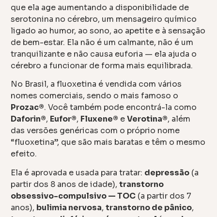
que ela age aumentando a disponibilidade de
serotonina no cérebro, um mensageiro químico
ligado ao humor, ao sono, ao apetite e à sensação
de bem-estar. Ela não é um calmante, não é um
tranquilizante e não causa euforia — ela ajuda o
cérebro a funcionar de forma mais equilibrada.
No Brasil, a fluoxetina é vendida com vários
nomes comerciais, sendo o mais famoso o
Prozac®
. Você também pode encontrá-la como
Daforin®
,
Eufor®
,
Fluxene®
e
Verotina®
, além
das versões genéricas com o próprio nome
“fluoxetina”, que são mais baratas e têm o mesmo
efeito.
Ela é aprovada e usada para tratar:
depressão
(a
partir dos 8 anos de idade),
transtorno
obsessivo-compulsivo — TOC
(a partir dos 7
anos),
bulimia nervosa
,
transtorno de pânico
,