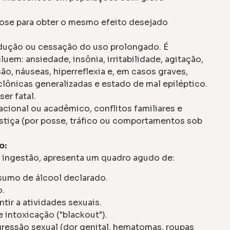
ose para obter o mesmo efeito desejado
dução ou cessação do uso prolongado. É
em: ansiedade, insônia, irritabilidade, agitação,
ão, náuseas, hiperreflexia e, em casos graves,
clônicas generalizadas e estado de mal epiléptico.
er fatal.
ional ou acadêmico, conflitos familiares e
ustiça (por posse, tráfico ou comportamentos sob
o:
 ingestão, apresenta um quadro agudo de:
sumo de álcool declarado.
o.
ir a atividades sexuais.
 intoxicação ("blackout").
gressão sexual (dor genital, hematomas, roupas