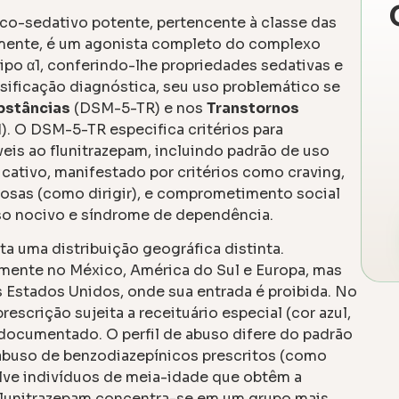
co-sedativo potente, pertencente à classe das
amente, é um agonista completo do complexo
ipo α1, conferindo-lhe propriedades sedativas e
sificação diagnóstica, seu uso problemático se
bstâncias
(DSM-5-TR) e nos
Transtornos
). O DSM-5-TR especifica critérios para
eis ao flunitrazepam, incluindo padrão de uso
icativo, manifestado por critérios como craving,
igosas (como dirigir), e comprometimento social
uso nocivo e síndrome de dependência.
a uma distribuição geográfica distinta.
amente no México, América do Sul e Europa, mas
s Estados Unidos, onde sua entrada é proibida. No
rescrição sujeita a receituário especial (cor azul,
 documentado. O perfil de abuso difere do padrão
 abuso de benzodiazepínicos prescritos (como
lve indivíduos de meia-idade que obtêm a
 flunitrazepam concentra-se em um grupo mais