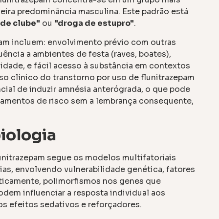
eira predominância masculina. Este padrão está
 de clube"
ou
"droga de estupro"
.
epam incluem: envolvimento prévio com outras
uência a ambientes de festa (raves, boates),
lidade, e fácil acesso à substância em contextos
rso clínico do transtorno por uso de flunitrazepam
ncial de induzir amnésia anterógrada, o que pode
rtamentos de risco sem a lembrança consequente,
iologia
unitrazepam segue os modelos multifatoriais
ias, envolvendo vulnerabilidade genética, fatores
eticamente, polimorfismos nos genes que
em influenciar a resposta individual aos
os efeitos sedativos e reforçadores.