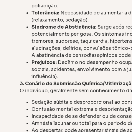
poliadição.
Tolerância:
Necessidade de aumentar a d
(relaxamento, sedação).
Síndrome de Abstinência:
Surge após re
potencialmente perigosa. Os sintomas inclu
tremores, sudorese, taquicardia, hipertens
alucinações, delírios, convulsões tônico-
A abstinência de benzodiazepínicos pode s
Prejuízos:
Declínio no desempenho ocupac
sociais, acidentes, envolvimento com a j
influência).
3. Cenário de Submissão Química/Vitimizaçã
O indivíduo, geralmente sem conhecimento da
Sedação súbita e desproporcional ao con
Confusão mental extrema e desorientaçã
Incapacidade de se defender ou de consent
Amnésia lacunar ou total para o período de
Ao despertar, pode apresentar sinais de a