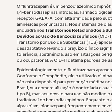
O flunitrazepam é um benzodiazepínico hipnóti
1,4-benzodiazepinas nitroadas. Farmacologic
receptor GABA-A, com alta afinidade pelo subt
amnésicas pronunciadas. Nos sistemas de clas
enquadra nos
Transtornos Relacionados a Su
Devidos ao Uso de Benzodiazepínicos
(CID-11
Transtorno por Uso de Substância (TUS) aplicáv
desadaptativo levando a prejuízo clínico signif
tolerância, abstinência, uso em situações per
ou ocupacional. A CID-11 detalha padrões de 
Epidemiologicamente, o flunitrazepam apresent
Conforme o Compêndio, ele é utilizado clinic
não está disponível para prescrição médica no
Brasil, sua comercialização é controlada e sua p
tipo B), mas seu desvio para uso não médico é
tradicional de benzodiazepínicos. Enquanto o
alprazolam, clonazepam) frequentemente envo
substância por prescrição médica, o abuso de