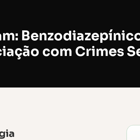
am: Benzodiazepínic
iação com Crimes S
gia