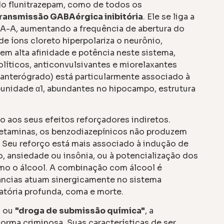
o flunitrazepam, como de todos os
ransmissão GABAérgica inibitória
. Ele se liga a
A-A, aumentando a frequência de abertura do
e íons cloreto hiperpolariza o neurônio,
tem alta afinidade e potência neste sistema,
olíticos, anticonvulsivantes e miorelaxantes
anterógrado) está particularmente associado à
nidade α1, abundantes no hipocampo, estrutura
o aos seus efeitos reforçadores indiretos.
fetaminas, os benzodiazepínicos não produzem
. Seu reforço está mais associado à indução de
o, ansiedade ou insônia, ou à potencialização dos
omo o álcool. A combinação com álcool é
tâncias atuam sinergicamente no sistema
atória profunda, coma e morte.
"
ou
"droga de submissão química"
, a
orma criminosa. Suas características de ser