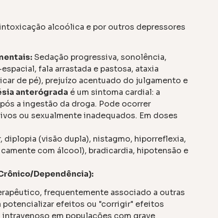
intoxicação alcoólica e por outros depressores
entais:
Sedação progressiva, sonolência,
pacial, fala arrastada e pastosa, ataxia
icar de pé), prejuízo acentuado do julgamento e
sia anterógrada
é um sintoma cardial: a
pós a ingestão da droga. Pode ocorrer
ivos ou sexualmente inadequados. Em doses
diplopia (visão dupla), nistagmo, hiporreflexia,
icamente com álcool), bradicardia, hipotensão e
 Crônico/Dependência):
rapêutico, frequentemente associado a outras
 potencializar efeitos ou "corrigir" efeitos
o intravenoso em populações com grave