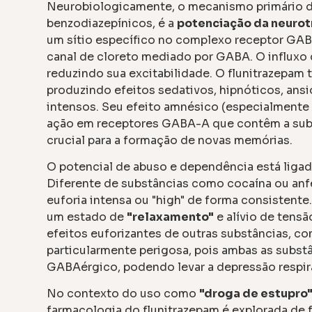
Neurobiologicamente, o mecanismo primário d
benzodiazepínicos, é a
potenciação da neurot
um sítio específico no complexo receptor GAB
canal de cloreto mediado por GABA. O influxo d
reduzindo sua excitabilidade. O flunitrazepam 
produzindo efeitos sedativos, hipnóticos, ansi
intensos. Seu efeito amnésico (especialmente 
ação em receptores GABA-A que contêm a subu
crucial para a formação de novas memórias.
O potencial de abuso e dependência está ligad
Diferente de substâncias como cocaína ou an
euforia intensa ou "high" de forma consistente
um estado de
"relaxamento"
e alívio de tensã
efeitos euforizantes de outras substâncias, c
particularmente perigosa, pois ambas as subs
GABAérgico, podendo levar a depressão respir
No contexto do uso como
"droga de estupro
farmacologia do flunitrazepam é explorada de f