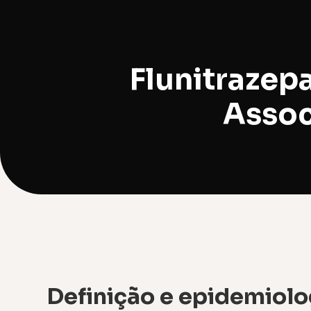
Flunitrazep
Assoc
Definição e epidemiolo