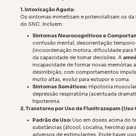
1. Intoxicação Aguda:
Os sintomas mimetizam e potencializam os da 
do SNC. Incluem:
Sintomas Neurocognitivos e Comportam
confusão mental, desorientação temporo-es
(incoordenação motora, dificuldade para f
da capacidade de tomar decisões. A
amné
incapacidade de formar novas memórias a
desinibição, com comportamentos impuls
muito altas, evolui para estupor e coma.
Sintomas Somáticos:
Hipotonia muscular, 
depressão respiratória (acentuada dramat
hipotermia.
2. Transtorno por Uso de Flunitrazepam (Uso
Padrão de Uso:
Uso em doses acima do te
substâncias (álcool, cocaína, heroína) para
adversos de estimulantes. Pode haver us