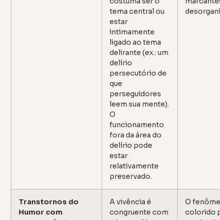
costuma ser o
marcante
tema central ou
desorgani
estar
intimamente
ligado ao tema
delirante (ex.: um
delírio
persecutório de
que
perseguidores
leem sua mente).
O
funcionamento
fora da área do
delírio pode
estar
relativamente
preservado.
Transtornos do
A vivência é
O fenôme
Humor com
congruente com
colorido 