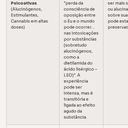
Psicoativas
"perda da
ser mais s
(Alucinógenos,
consciência de
ou alucina
Estimulantes,
oposição entre
sobre sua
Cannabis em altas
o Eu e o mundo
pode esta
doses)
pode ocorrer…
preservad
nas intoxicações
por substâncias
(sobretudo
alucinógenos,
como a
dietilamida do
ácido lisérgico –
LSD)". A
experiência
pode ser
intensa, mas é
transitória e
ligada ao efeito
agudo da
substância.