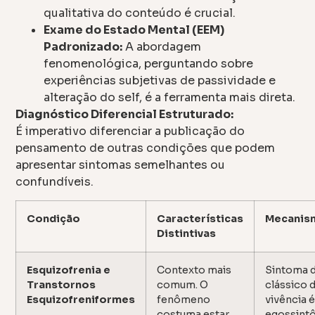
qualitativa do conteúdo é crucial.
Exame do Estado Mental (EEM)
Padronizado:
A abordagem
fenomenológica, perguntando sobre
experiências subjetivas de passividade e
alteração do self, é a ferramenta mais direta.
Diagnóstico Diferencial Estruturado:
É imperativo diferenciar a publicação do
pensamento de outras condições que podem
apresentar sintomas semelhantes ou
confundíveis.
Condição
Características
Mecanis
Distintivas
Esquizofrenia e
Contexto mais
Sintoma 
Transtornos
comum. O
clássico 
Esquizofreniformes
fenômeno
vivência 
costuma estar
egossintôn