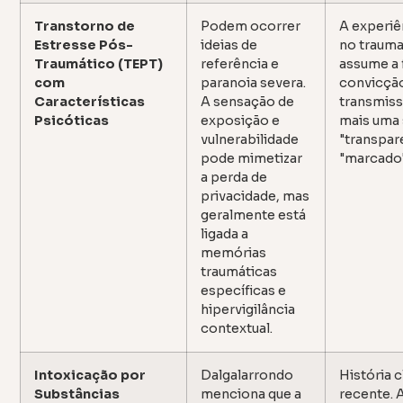
Transtorno de
Podem ocorrer
A experiê
Estresse Pós-
ideias de
no traum
Traumático (TEPT)
referência e
assume a
com
paranoia severa.
convicção
Características
A sensação de
transmiss
Psicóticas
exposição e
mais uma 
vulnerabilidade
"transpar
pode mimetizar
"marcado"
a perda de
privacidade, mas
geralmente está
ligada a
memórias
traumáticas
específicas e
hipervigilância
contextual.
Intoxicação por
Dalgalarrondo
História c
Substâncias
menciona que a
recente. 