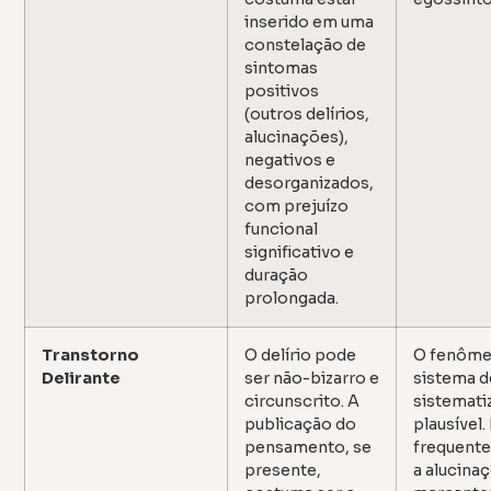
inserido em uma
constelação de
sintomas
positivos
(outros delírios,
alucinações),
negativos e
desorganizados,
com prejuízo
funcional
significativo e
duração
prolongada.
Transtorno
O delírio pode
O fenôme
Delirante
ser não-bizarro e
sistema d
circunscrito. A
sistemati
publicação do
plausível
pensamento, se
frequent
presente,
a alucina