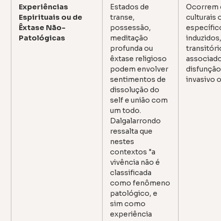
Experiências
Estados de
Ocorrem 
Espirituais ou de
transe,
culturais 
Êxtase Não-
possessão,
específic
Patológicas
meditação
induzidos
profunda ou
transitóri
êxtase religioso
associado
podem envolver
disfunção
sentimentos de
invasivo 
dissolução do
self e união com
um todo.
Dalgalarrondo
ressalta que
nestes
contextos "a
vivência não é
classificada
como fenômeno
patológico, e
sim como
experiência