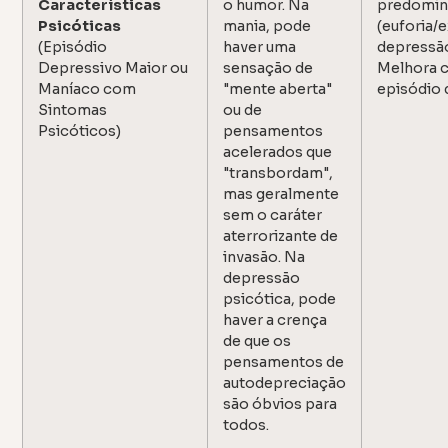
Características
o humor. Na
predomin
Psicóticas
mania, pode
(euforia/
(Episódio
haver uma
depressão
Depressivo Maior ou
sensação de
Melhora 
Maníaco com
"mente aberta"
episódio 
Sintomas
ou de
Psicóticos)
pensamentos
acelerados que
"transbordam",
mas geralmente
sem o caráter
aterrorizante de
invasão. Na
depressão
psicótica, pode
haver a crença
de que os
pensamentos de
autodepreciação
são óbvios para
todos.