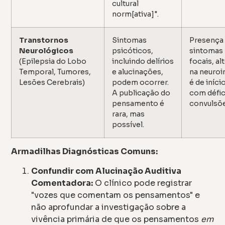
cultural
norm[ativa]".
Transtornos
Sintomas
Presença 
Neurológicos
psicóticos,
sintomas
(Epilepsia do Lobo
incluindo delírios
focais, a
Temporal, Tumores,
e alucinações,
na neuroi
Lesões Cerebrais)
podem ocorrer.
é de iníc
A publicação do
com défic
pensamento é
convulsõe
rara, mas
possível.
Armadilhas Diagnósticas Comuns:
Confundir com Alucinação Auditiva
Comentadora:
O clínico pode registrar
"vozes que comentam os pensamentos" e
não aprofundar a investigação sobre a
vivência primária de que os pensamentos
em