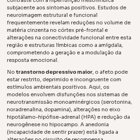
contraste com a hiperfunção mesolímbica
subjacente aos sintomas positivos. Estudos de
neuroimagem estrutural e funcional
frequentemente revelam reduções no volume de
matéria cinzenta no córtex pré-frontal e
alterações na conectividade funcional entre esta
região e estruturas límbicas como a amígdala,
comprometendo a geração e a modulação da
resposta emocional.
No
transtorno depressivo maior
, o afeto pode
estar restrito, deprimido e incongruente com
estímulos ambientais positivos. Aqui, os
modelos envolvem disfunções nos sistemas de
neurotransmissão monoaminérgicos (serotonina,
noradrenalina, dopamina), alterações no eixo
hipotálamo-hipófise-adrenal (HPA) e redução da
neurogênese no hipocampo. A anedonia
(incapacidade de sentir prazer) está ligada a
alterações no circuito de recompensa,