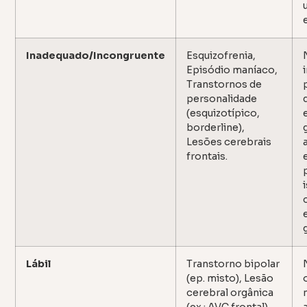
Inadequado/Incongruente
Esquizofrenia,
Episódio maníaco,
Transtornos de
personalidade
(esquizotípico,
borderline),
Lesões cerebrais
frontais.
Lábil
Transtorno bipolar
(ep. misto), Lesão
cerebral orgânica
(ex.: AVC frontal),