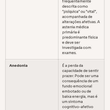
frequentemente
descrita como
"psíquica" ou "vital",
acompanhada de
alterações afetivas. A
astenia médica
primária é
predominante física
e deve ser
investigada com
exames.
Anedonia
É a perda da
capacidade de sentir
prazer. Pode ser uma
consequência de um
fundo emocional
embotado ou de
baixa energia, mas é
um sintoma
cognitivo-afetivo