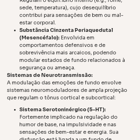
Regulam o equil.íbrio interno (e.g., fome,
sede, temperatura), cujo desequilíbrio
contribui para sensações de bem ou mal-
estar corporal.
Substância Cinzenta Periaquedutal
(Mesencéfalo):
Envolvida em
comportamentos defensivos e de
sobrevivência mais arcaicos, podendo
modular estados de fundo relacionados à
segurança ou ameaça.
Sistemas de Neurotransmissão:
A modulação das emoções de fundo envolve
sistemas neuromoduladores de ampla projeção
que regulam o tônus cortical e subcortical:
Sistema Serotoninérgico (5-HT):
Fortemente implicado na regulação do
humor de base, na impulsividade e nas
sensações de bem-estar e energia. Sua
disfunção está ligada a um fundo de