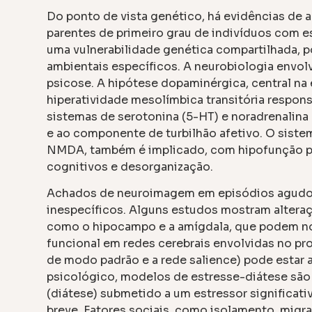
Do ponto de vista genético, há evidências de 
parentes de primeiro grau de indivíduos com e
uma vulnerabilidade genética compartilhada, 
ambientais específicos. A neurobiologia envol
psicose. A hipótese dopaminérgica, central na
hiperatividade mesolímbica transitória respon
sistemas de serotonina (5-HT) e noradrenalina
e ao componente de turbilhão afetivo. O siste
NMDA, também é implicado, com hipofunção po
cognitivos e desorganização.
Achados de neuroimagem em episódios agudos
inespecíficos. Alguns estudos mostram alteraçõ
como o hipocampo e a amígdala, que podem no
funcional em redes cerebrais envolvidas no p
de modo padrão e a rede salience) pode estar a
psicológico, modelos de estresse-diátese são 
(diátese) submetido a um estressor significa
breve. Fatores sociais, como isolamento, migr