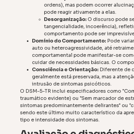
ordens), mas podem ocorrer alucinaçõ
pode reagir ativamente a elas.
Desorganização:
O discurso pode se
tangencialidade, incoerência), refl
comportamento pode ser imprevisível
Domínio do Comportamento:
Pode varia
auto ou heteroagressividade, até retraim
comportamental pode manifestar-se como 
cuidar de necessidades básicas. O compor
Consciência e Orientação:
Diferente de 
geralmente está preservada, mas a atenç
intrusão de sintomas psicóticos.
O DSM-5-TR inclui especificadores como "Com 
traumático evidente) ou "Sem marcador de est
sintomas predominantemente delirantes" ou "
sendo este último muito característico da apr
tipo e intensidade dos sintomas.
Avaliação e diagnóstic