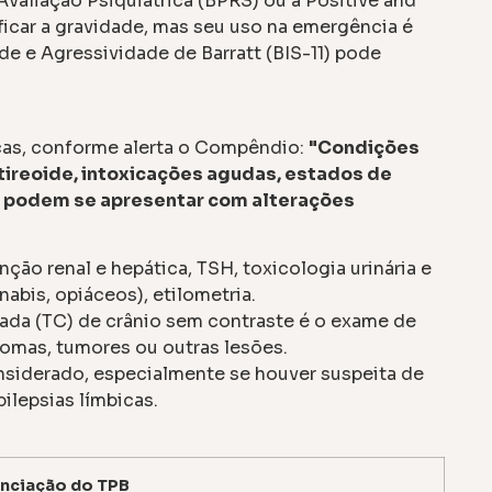
Avaliação Psiquiátrica (BPRS) ou a Positive and
icar a gravidade, mas seu uso na emergência é
de e Agressividade de Barratt (BIS-11) pode
cas, conforme alerta o Compêndio:
"Condições
tireoide, intoxicações agudas, estados de
 – podem se apresentar com alterações
ção renal e hepática, TSH, toxicologia urinária e
abis, opiáceos), etilometria.
da (TC) de crânio sem contraste é o exame de
omas, tumores ou outras lesões.
siderado, especialmente se houver suspeita de
ilepsias límbicas.
enciação do TPB