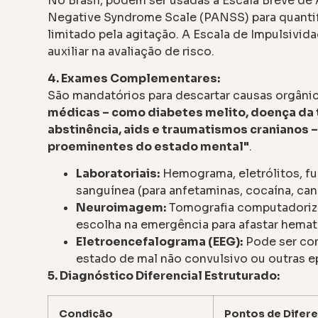
No Brasil, podem ser usadas a Escala Breve de 
Negative Syndrome Scale (PANSS) para quantif
limitado pela agitação. A Escala de Impulsivida
auxiliar na avaliação de risco.
4. Exames Complementares:
São mandatórios para descartar causas orgâni
médicas – como diabetes melito, doença da 
abstinência, aids e traumatismos cranianos
proeminentes do estado mental"
.
Laboratoriais:
Hemograma, eletrólitos, fun
sanguínea (para anfetaminas, cocaína, cann
Neuroimagem:
Tomografia computadoriza
escolha na emergência para afastar hemat
Eletroencefalograma (EEG):
Pode ser con
estado de mal não convulsivo ou outras ep
5. Diagnóstico Diferencial Estruturado:
Condição
Pontos de Difer