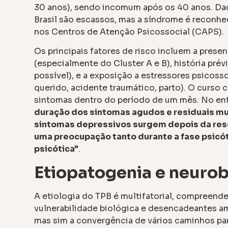
30 anos), sendo incomum após os 40 anos. Da
Brasil são escassos, mas a síndrome é reconhe
nos Centros de Atenção Psicossocial (CAPS).
Os principais fatores de risco incluem a prese
(especialmente do Cluster A e B), história prév
possível), e a exposição a estressores psicos
querido, acidente traumático, parto). O curso
sintomas dentro do período de um mês. No e
duração dos sintomas agudos e residuais mui
sintomas depressivos surgem depois da reso
uma preocupação tanto durante a fase psicót
psicótica"
.
Etiopatogenia e neurob
A etiologia do TPB é multifatorial, compreen
vulnerabilidade biológica e desencadeantes a
mas sim a convergência de vários caminhos pa