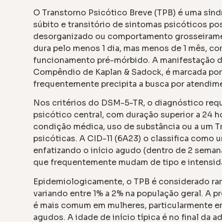
O Transtorno Psicótico Breve (TPB) é uma sínd
súbito e transitório de sintomas psicóticos pos
desorganizado ou comportamento grosseiramen
dura pelo menos 1 dia, mas menos de 1 mês, co
funcionamento pré-mórbido. A manifestação 
Compêndio de Kaplan & Sadock, é marcada po
frequentemente precipita a busca por atendim
Nos critérios do DSM-5-TR, o diagnóstico req
psicótico central, com duração superior a 24 hor
condição médica, uso de substância ou a um T
psicóticas. A CID-11 (6A23) o classifica como 
enfatizando o início agudo (dentro de 2 semana
que frequentemente mudam de tipo e intensid
Epidemiologicamente, o TPB é considerado raro
variando entre 1% a 2% na população geral. A pr
é mais comum em mulheres, particularmente e
agudos. A idade de início típica é no final da a