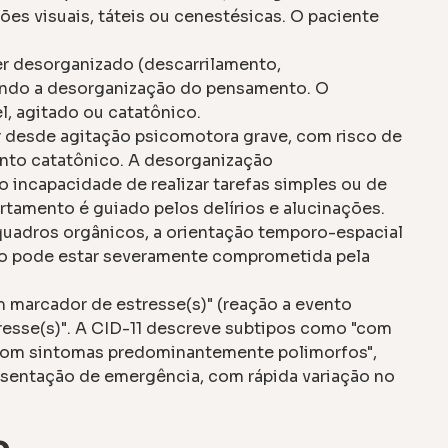
es visuais, táteis ou cenestésicas. O paciente
r desorganizado (descarrilamento,
etindo a desorganização do pensamento. O
, agitado ou catatônico.
r desde agitação psicomotora grave, com risco de
ento catatônico. A desorganização
incapacidade de realizar tarefas simples ou de
tamento é guiado pelos delírios e alucinações.
quadros orgânicos, a orientação temporo-espacial
ão pode estar severamente comprometida pela
marcador de estresse(s)" (reação a evento
resse(s)". A CID-11 descreve subtipos como "com
com sintomas predominantemente polimorfos",
esentação de emergência, com rápida variação no
o