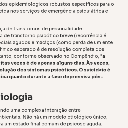
dos epidemiológicos robustos específicos para o
cida nos serviços de emergência psiquiátrica e
nça de transtornos de personalidade
ia de transtorno psicótico breve (recorrência é
sociais agudos e maciços (como perda de um ente
 clínico esperado é de resolução completa dos
ntanto, conforme observado no Compêndio,
"a
tas vezes é de apenas alguns dias. Às vezes,
lução dos sintomas psicóticos. O suicíd>io é
ica quanto durante a fase depressiva pós-
iologia
dendo uma complexa interação entre
mbientais. Não há um modelo etiológico único,
ra um estado final comum de psicose aguda.