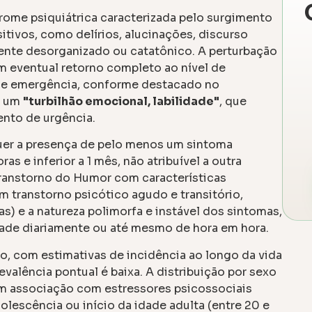
rome psiquiátrica caracterizada pelo surgimento
itivos, como delírios, alucinações, discurso
te desorganizado ou catatônico. A perturbação
m eventual retorno completo ao nível de
de emergência, conforme destacado no
r um
"turbilhão emocional, labilidade"
, que
ento de urgência.
uer a presença de pelo menos um sintoma
as e inferior a 1 mês, não atribuível a outra
ranstorno do Humor com características
um transtorno psicótico agudo e transitório,
s) e a natureza polimorfa e instável dos sintomas,
ade diariamente ou até mesmo de hora em hora.
, com estimativas de incidência ao longo da vida
evalência pontual é baixa. A distribuição por sexo
m associação com estressores psicossociais
dolescência ou início da idade adulta (entre 20 e