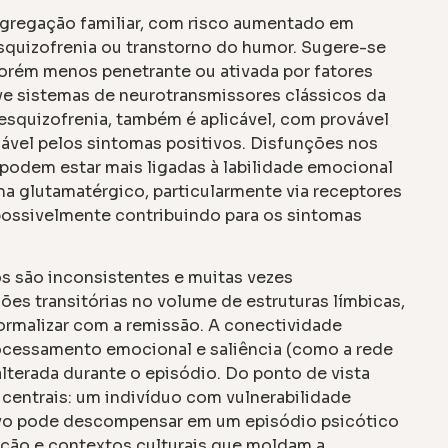
agregação familiar, com risco aumentado em
squizofrenia ou transtorno do humor. Sugere-se
porém menos penetrante ou ativada por fatores
ve sistemas de neurotransmissores clássicos da
 esquizofrenia, também é aplicável, com provável
sável pelos sintomas positivos. Disfunções nos
 podem estar mais ligadas à labilidade emocional
ma glutamatérgico, particularmente via receptores
ssivelmente contribuindo para os sintomas
 são inconsistentes e muitas vezes
es transitórias no volume de estruturas límbicas,
rmalizar com a remissão. A conectividade
rocessamento emocional e saliência (como a rede
lterada durante o episódio. Do ponto de vista
centrais: um indivíduo com vulnerabilidade
tivo pode descompensar em um episódio psicótico
ação e contextos culturais que moldam a