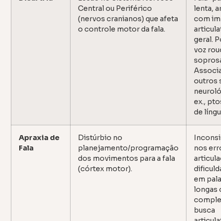
Central ou Periférico
lenta, a
(nervos cranianos) que afeta
com im
o controle motor da fala.
articula
geral. 
voz rou
sopros
Associ
outros 
neuroló
ex., pt
de língu
Apraxia de
Distúrbio no
Inconsi
Fala
planejamento/programação
nos err
dos movimentos para a fala
articul
(córtex motor).
dificul
em pala
longas 
comple
busca
articula