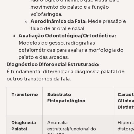
movimento do palato e a função
velofaríngea.
Aerodinâmica da Fala:
Mede pressão e
fluxo de ar oral e nasal.
Avaliação Odontológica/Ortodôntica:
Modelos de gesso, radiografias
cefalométricas para avaliar a morfologia do
palato e das arcadas.
Diagnóstico Diferencial Estruturado:
É fundamental diferenciar a disglossia palatal de
outros transtornos da fala.
Transtorno
Substrato
Caract
Fisiopatológico
Clínic
Distint
Disglossia
Anomalia
Hiperna
Palatal
estrutural/funcional do
distorç