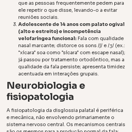
que as pessoas frequentemente pedem para
ele repetir o que disse, levando-o a evitar
reuniões sociais.
Adolescente de 14 anos com palato ogival
(alto e estreito) e incompetência
velofaríngea funcional:
Fala com qualidade
nasal marcante; distorce os sons /ʃ/ e /ʒ/ (ex.:
"xícara" soa como "sícara" com escape nasal);
já passou por tratamento ortodôntico, mas a
qualidade da fala persiste; apresenta timidez
acentuada em interações grupais.
Neurobiologia e
fisiopatologia
A fisiopatologia da disglossia palatal é periférica
e mecânica, não envolvendo primariamente o
sistema nervoso central. Os mecanismos centrais
são os mesmos para a produção normal da fala: