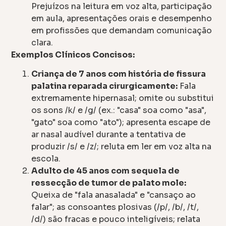
Prejuízos na leitura em voz alta, participação
em aula, apresentações orais e desempenho
em profissões que demandam comunicação
clara.
Exemplos Clínicos Concisos:
Criança de 7 anos com história de fissura
palatina reparada cirurgicamente:
Fala
extremamente hipernasal; omite ou substitui
os sons /k/ e /g/ (ex.: "casa" soa como "asa",
"gato" soa como "ato"); apresenta escape de
ar nasal audível durante a tentativa de
produzir /s/ e /z/; reluta em ler em voz alta na
escola.
Adulto de 45 anos com sequela de
ressecção de tumor de palato mole:
Queixa de "fala anasalada" e "cansaço ao
falar"; as consoantes plosivas (/p/, /b/, /t/,
/d/) são fracas e pouco inteligíveis; relata