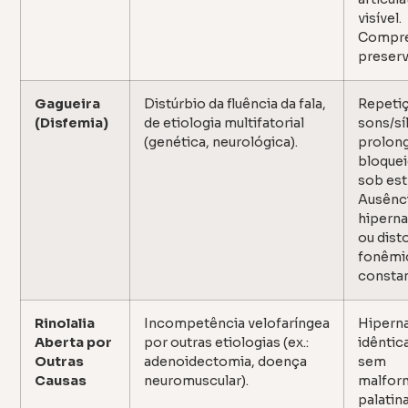
visível.
Compr
preserv
Gagueira
Distúrbio da fluência da fala,
Repeti
(Disfemia)
de etiologia multifatorial
sons/sí
(genética, neurológica).
prolon
bloquei
sob est
Ausênc
hiperna
ou dist
fonêmi
constan
Rinolalia
Incompetência velofaríngea
Hipern
Aberta por
por outras etiologias (ex.:
idêntic
Outras
adenoidectomia, doença
sem
Causas
neuromuscular).
malfor
palatin