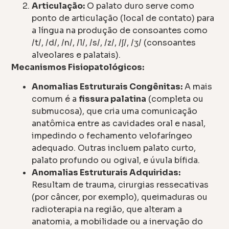
Articulação:
O palato duro serve como
ponto de articulação (local de contato) para
a língua na produção de consoantes como
/t/, /d/, /n/, /l/, /s/, /z/, /ʃ/, /ʒ/ (consoantes
alveolares e palatais).
Mecanismos Fisiopatológicos:
Anomalias Estruturais Congênitas:
A mais
comum é a
fissura palatina
(completa ou
submucosa), que cria uma comunicação
anatômica entre as cavidades oral e nasal,
impedindo o fechamento velofaríngeo
adequado. Outras incluem palato curto,
palato profundo ou ogival, e úvula bífida.
Anomalias Estruturais Adquiridas:
Resultam de trauma, cirurgias ressecativas
(por câncer, por exemplo), queimaduras ou
radioterapia na região, que alteram a
anatomia, a mobilidade ou a inervação do