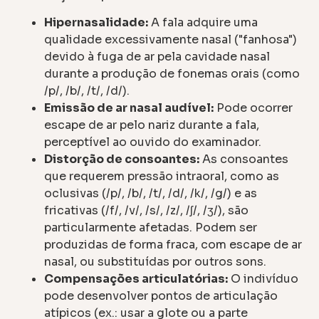
Hipernasalidade:
A fala adquire uma
qualidade excessivamente nasal ("fanhosa")
devido à fuga de ar pela cavidade nasal
durante a produção de fonemas orais (como
/p/, /b/, /t/, /d/).
Emissão de ar nasal audível:
Pode ocorrer
escape de ar pelo nariz durante a fala,
perceptível ao ouvido do examinador.
Distorção de consoantes:
As consoantes
que requerem pressão intraoral, como as
oclusivas (/p/, /b/, /t/, /d/, /k/, /g/) e as
fricativas (/f/, /v/, /s/, /z/, /ʃ/, /ʒ/), são
particularmente afetadas. Podem ser
produzidas de forma fraca, com escape de ar
nasal, ou substituídas por outros sons.
Compensações articulatórias:
O indivíduo
pode desenvolver pontos de articulação
atípicos (ex.: usar a glote ou a parte