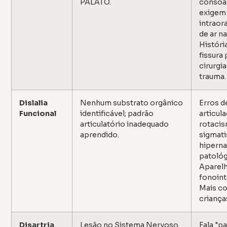
PALATO.
consoa
exigem
intraor
de ar na
Históri
fissura 
cirurgia
trauma.
Dislalia
Nenhum substrato orgânico
Erros d
Funcional
identificável; padrão
articula
articulatório inadequado
rotaci
aprendido.
sigmat
hiperna
patológ
Aparel
fonoint
Mais c
criança
Disartria
Lesão no Sistema Nervoso
Fala "p