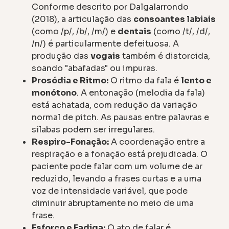
Conforme descrito por Dalgalarrondo
(2018), a articulação das
consoantes labiais
(como /p/, /b/, /m/) e
dentais
(como /t/, /d/,
/n/) é particularmente defeituosa. A
produção das
vogais
também é distorcida,
soando "abafadas" ou impuras.
Prosódia e Ritmo:
O ritmo da fala é
lento e
monótono
. A entonação (melodia da fala)
está achatada, com redução da variação
normal de pitch. As pausas entre palavras e
sílabas podem ser irregulares.
Respiro-Fonação:
A coordenação entre a
respiração e a fonação está prejudicada. O
paciente pode falar com um volume de ar
reduzido, levando a frases curtas e a uma
voz de intensidade variável, que pode
diminuir abruptamente no meio de uma
frase.
Esforço e Fadiga:
O ato de falar é