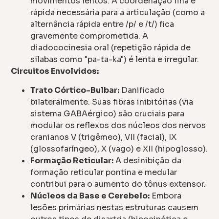
movimentos lentos. A coordenação fina e
rápida necessária para a articulação (como a
alternância rápida entre /p/ e /t/) fica
gravemente comprometida. A
diadococinesia oral (repetição rápida de
sílabas como "pa-ta-ka") é lenta e irregular.
Circuitos Envolvidos:
Trato Córtico-Bulbar:
Danificado
bilateralmente. Suas fibras inibitórias (via
sistema GABAérgico) são cruciais para
modular os reflexos dos núcleos dos nervos
cranianos V (trigêmeo), VII (facial), IX
(glossofaríngeo), X (vago) e XII (hipoglosso).
Formação Reticular:
A desinibição da
formação reticular pontina e medular
contribui para o aumento do tônus extensor.
Núcleos da Base e Cerebelo:
Embora
lesões primárias nestas estruturas causem