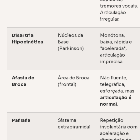
tremores vocais.
Articulação
irregular.
Disartria
Núcleos da
Monótona,
Hipocinética
Base
baixa, rápida e
(Parkinson)
"acelerada",
articulação
imprecisa.
Afasia de
Área de Broca
Não fluente,
Broca
(frontal)
telegráfica,
esforçada, mas
articulação é
normal
.
Palilalia
Sistema
Repetição
extrapiramidal
involuntária com
aceleração e
diminuição do