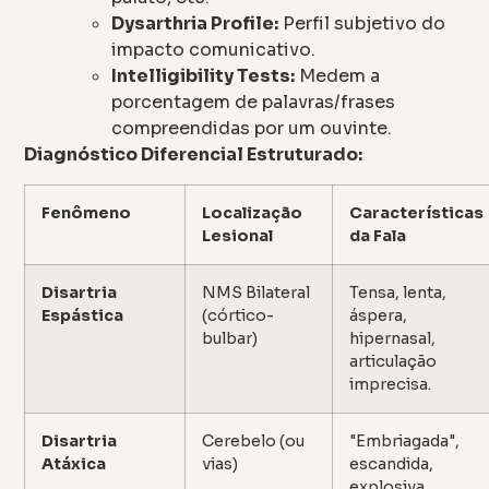
Dysarthria Profile:
Perfil subjetivo do
impacto comunicativo.
Intelligibility Tests:
Medem a
porcentagem de palavras/frases
compreendidas por um ouvinte.
Diagnóstico Diferencial Estruturado:
Fenômeno
Localização
Características
Lesional
da Fala
Disartria
NMS Bilateral
Tensa, lenta,
Espástica
(córtico-
áspera,
bulbar)
hipernasal,
articulação
imprecisa.
Disartria
Cerebelo (ou
"Embriagada",
Atáxica
vias)
escandida,
explosiva,