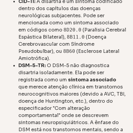
CID-11:
A disartria é um sintoma codificado
dentro dos capítulos das doenças
neurológicas subjacentes. Pode ser
mencionada como um sintoma associado
em códigos como
(Paralisia Cerebral
8D20.0
Espástica Bilateral),
(Doença
8B11.0
Cerebrovascular com Síndrome
Pseudobulbar), ou
(Esclerose Lateral
8B60
Amiotrófica).
DSM-5-TR:
O DSM-5 não diagnostica
disartria isoladamente. Ela pode ser
registrada como um
sintoma associado
que merece atenção clínica em transtornos
neurocognitivos maiores (devido a AVC, TBI,
doença de Huntington, etc.), dentro do
especificador "Com alteração
comportamental" onde se descrevem
sintomas neuropsiquiátricos. A ênfase do
DSM está nos transtornos mentais, sendo a