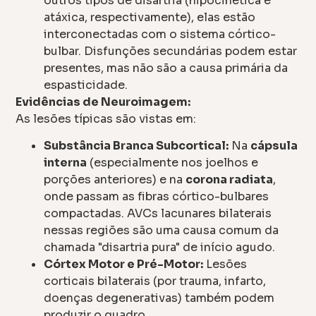
outros tipos de disartria (hipocinética e
atáxica, respectivamente), elas estão
interconectadas com o sistema córtico-
bulbar. Disfunções secundárias podem estar
presentes, mas não são a causa primária da
espasticidade.
Evidências de Neuroimagem:
As lesões típicas são vistas em:
Substância Branca Subcortical:
Na
cápsula
interna
(especialmente nos joelhos e
porções anteriores) e na
corona radiata
,
onde passam as fibras córtico-bulbares
compactadas. AVCs lacunares bilaterais
nessas regiões são uma causa comum da
chamada "disartria pura" de início agudo.
Córtex Motor e Pré-Motor:
Lesões
corticais bilaterais (por trauma, infarto,
doenças degenerativas) também podem
produzir o quadro.