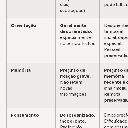
dias,
pode falhar
subtrações).
Orientação
Geralmente
Desorienta
desorientado,
temporal
especialmente
inicial, dep
no tempo. Flutua.
espacial.
Pessoal
preservada
Memória
Prejuízo de
Prejuízo d
fixação grave.
memória
Não retém
recente
é 
novas
sinal inicial.
informações.
Remota
preservada
Pensamento
Desorganizado,
Empobreci
incoerente.
Dificuldade
Raciocínio
com abstra