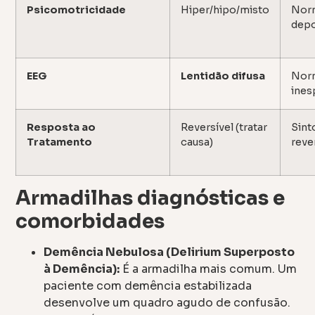
Psicomotricidade
Hiper/hipo/misto
Norm
depo
EEG
Lentidão difusa
Nor
ines
Resposta ao
Reversível (tratar
Sint
Tratamento
causa)
reve
Armadilhas diagnósticas e
comorbidades
Demência Nebulosa (Delirium Superposto
à Demência):
É a armadilha mais comum. Um
paciente com demência estabilizada
desenvolve um quadro agudo de confusão.