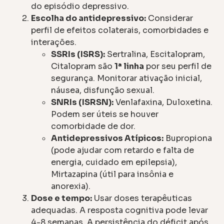
do episódio depressivo.
Escolha do antidepressivo:
Considerar
perfil de efeitos colaterais, comorbidades e
interações.
SSRIs (ISRS):
Sertralina, Escitalopram,
Citalopram são
1ª linha
por seu perfil de
segurança. Monitorar ativação inicial,
náusea, disfunção sexual.
SNRIs (ISRSN):
Venlafaxina, Duloxetina.
Podem ser úteis se houver
comorbidade de dor.
Antidepressivos Atípicos:
Bupropiona
(pode ajudar com retardo e falta de
energia, cuidado em epilepsia),
Mirtazapina (útil para insônia e
anorexia).
Dose e tempo:
Usar doses terapêuticas
adequadas. A resposta cognitiva pode levar
4-8 semanas. A persistência do déficit após