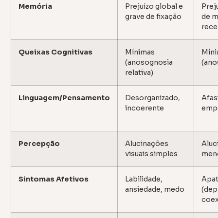
Memória
Prejuízo global e
Prej
grave de fixação
de 
rece
Queixas Cognitivas
Mínimas
Mín
(anosognosia
(ano
relativa)
Linguagem/Pensamento
Desorganizado,
Afas
incoerente
emp
Percepção
Alucinações
Aluc
visuais simples
men
Sintomas Afetivos
Labilidade,
Apat
ansiedade, medo
(dep
coex