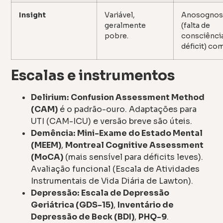
Insight
Variável,
Anosognos
geralmente
(falta de
pobre.
consciênci
déficit) co
Escalas e instrumentos
Delirium:
Confusion Assessment Method
(CAM)
é o padrão-ouro. Adaptações para
UTI (CAM-ICU) e versão breve são úteis.
Demência:
Mini-Exame do Estado Mental
(MEEM)
,
Montreal Cognitive Assessment
(MoCA)
(mais sensível para déficits leves).
Avaliação funcional (Escala de Atividades
Instrumentais de Vida Diária de Lawton).
Depressão:
Escala de Depressão
Geriátrica (GDS-15)
,
Inventário de
Depressão de Beck (BDI)
,
PHQ-9
.