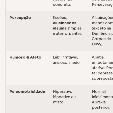
concreto.
Perseveraç
Percepção
Ilusões,
Alucinaçõe
alucinações
menos com
visuais
simples
(exceto na
e aterrorizantes.
Demência 
Corpos de
Lewy).
Humoro & Afeto
Lábil, irritável,
Apatia,
ansioso, medo.
embotame
afetivo. Po
ter depres
sobreposta
Psicomotricidade
Hiperativo,
Normal
hipoativo ou
inicialment
misto.
Apraxia
posterior.