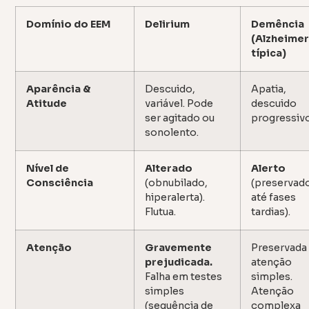
Domínio do EEM
Delirium
Demência
(Alzheime
típica)
Aparência &
Descuido,
Apatia,
Atitude
variável. Pode
descuido
ser agitado ou
progressivo
sonolento.
Nível de
Alterado
Alerto
Consciência
(obnubilado,
(preservad
hiperalerta).
até fases
Flutua.
tardias).
Atenção
Gravemente
Preservada
prejudicada.
atenção
Falha em testes
simples.
simples
Atenção
(sequência de
complexa