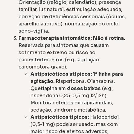
Orientação (relógio, calendário), presença
familiar, luz natural, estimulação adequada,
correção de deficiências sensoriais (óculos,
aparelho auditivo), normalização do ciclo
sono-vigília.
Farmacoterapia sintomática:
Não é rotina.
Reservada para sintomas que causam
sofrimento extremo ou risco ao
paciente/terceiros (e.g., agitação
psicomotora grave).
Antipsicóticos atípicos:
1ª linha para
agitação.
Risperidona, Olanzapina,
Quetiapina em
doses baixas
(e.g.,
risperidona 0,25-0,5 mg 12/12h).
Monitorar efeitos extrapiramidais,
sedação, síndrome metabólica.
Antipsicóticos típicos:
Haloperidol
(0,5-1 mg) pode ser usado, mas com
maior risco de efeitos adversos,