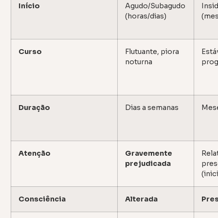
Início
Agudo/Subagudo
Insi
(horas/dias)
(mes
Curso
Flutuante, piora
Está
noturna
prog
Duração
Dias a semanas
Mese
Atenção
Gravemente
Rela
prejudicada
pres
(inic
Consciência
Alterada
Pre