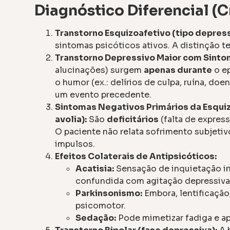
Diagnóstico Diferencial (C
Transtorno Esquizoafetivo (tipo depress
sintomas psicóticos ativos. A distinção t
Transtorno Depressivo Maior com Sinto
alucinações) surgem
apenas durante
o e
o humor (ex.: delírios de culpa, ruína, do
um evento precedente.
Sintomas Negativos Primários da Esquizo
avolia):
São
deficitários
(falta de expres
O paciente não relata sofrimento subjetiv
impulsos.
Efeitos Colaterais de Antipsicóticos:
Acatisia:
Sensação de inquietação in
confundida com agitação depressiva
Parkinsonismo:
Embora, lentificação
psicomotor.
Sedação:
Pode mimetizar fadiga e ap