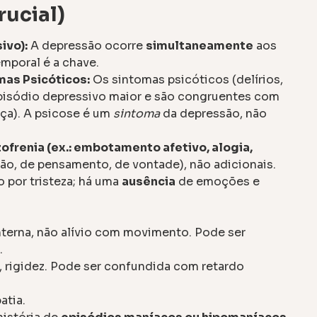
rucial)
ivo):
A depressão ocorre
simultaneamente
aos
emporal é a chave.
mas Psicóticos:
Os sintomas psicóticos (delírios,
pisódio depressivo maior e são congruentes com
ença). A psicose é um
sintoma
da depressão, não
frenia (ex.: embotamento afetivo, alogia,
são, de pensamento, de vontade), não adicionais.
o por tristeza; há uma
ausência
de emoções e
terna, não alívio com movimento. Pode ser
.
, rigidez. Pode ser confundida com retardo
atia.