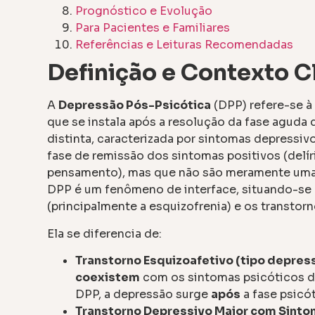
Prognóstico e Evolução
Para Pacientes e Familiares
Referências e Leituras Recomendadas
Definição e Contexto C
A
Depressão Pós-Psicótica
(DPP) refere-se à
que se instala após a resolução da fase aguda 
distinta, caracterizada por sintomas depressi
fase de remissão dos sintomas positivos (delí
pensamento), mas que não são meramente uma r
DPP é um fenômeno de interface, situando-se n
(principalmente a esquizofrenia) e os transtor
Ela se diferencia de:
Transtorno Esquizoafetivo (tipo depress
coexistem
com os sintomas psicóticos du
DPP, a depressão surge
após
a fase psicót
Transtorno Depressivo Maior com Sinto