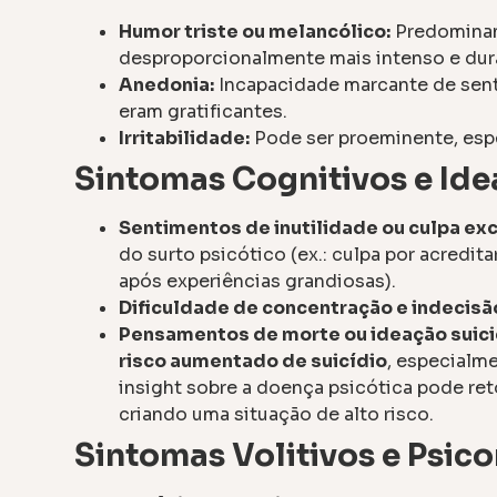
Humor triste ou melancólico:
Predominant
desproporcionalmente mais intenso e dura
Anedonia:
Incapacidade marcante de senti
eram gratificantes.
Irritabilidade:
Pode ser proeminente, esp
Sintomas Cognitivos e Ide
Sentimentos de inutilidade ou culpa ex
do surto psicótico (ex.: culpa por acredit
após experiências grandiosas).
Dificuldade de concentração e indecisã
Pensamentos de morte ou ideação suici
risco aumentado de suicídio
, especialme
insight sobre a doença psicótica pode ret
criando uma situação de alto risco.
Sintomas Volitivos e Psic