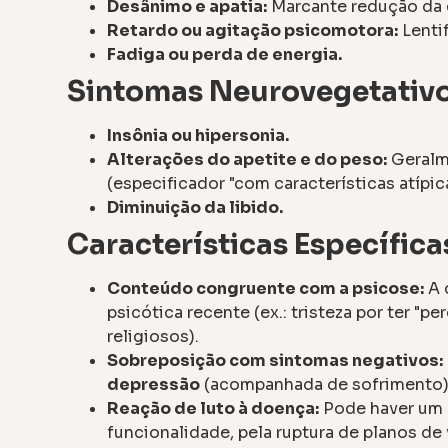
Desânimo e apatia:
Marcante redução da en
Retardo ou agitação psicomotora:
Lentif
Fadiga ou perda de energia.
Sintomas Neurovegetativ
Insônia ou hipersonia.
Alterações do apetite e do peso:
Geralm
(especificador "com características atípica
Diminuição da libido.
Características Específica
Conteúdo congruente com a psicose:
A 
psicótica recente (ex.: tristeza por ter "p
religiosos).
Sobreposição com sintomas negativos:
depressão
(acompanhada de sofrimento)
Reação de luto à doença:
Pode haver um 
funcionalidade, pela ruptura de planos de 