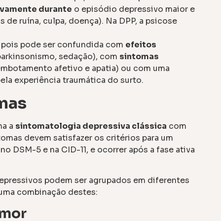
ivamente durante
o episódio depressivo maior e
s de ruína, culpa, doença). Na DPP, a psicose
, pois pode ser confundida com
efeitos
parkinsonismo, sedação), com
sintomas
embotamento afetivo e apatia) ou com uma
ela experiência traumática do surto.
omas
na a
sintomatologia depressiva clássica
com
tomas devem satisfazer os critérios para um
o DSM-5 e na CID-11, e ocorrer após a fase ativa
depressivos podem ser agrupados em diferentes
 uma combinação destes:
umor