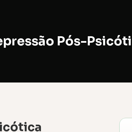
pressão Pós-Psicót
icótica