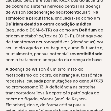
causado pelos efeitos neurotóxicos do acúmulo
de cobre no sistema nervoso central na doença
de Wilson (degeneração hepatolenticular). Na
semiologia psiquiátrica, enquadra-se como um
Delirium devido a outra condição médica
(segundo o DSM-5-TR) ou como um
Delirium
de
origem metabólica/tóxica (CID-11). Distingue-se
de transtornos neurocognitivos (demências) por
seu início agudo ou subagudo, curso flutuante e,
crucialmente, por sua potencial
reversibilidade
com o tratamento adequado da doença de base.
A doença de Wilson é um erro inato do
metabolismo do cobre, de herança autossômica
recessiva, causada por mutações no gene
ATP7B
no cromossomo 13. A deficiência na proteína
transportadora leva à deposição patológica de
cobre no fígado, córnea (anel de Kayser-
Fleischer), rins e, de forma crítica para a
psiquiatria, em núcleos da base e córtex cerebral.