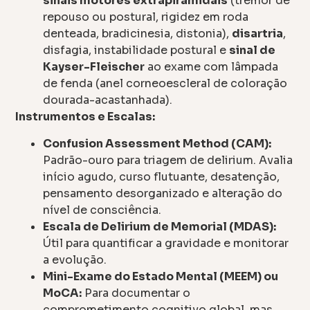
sinais motores extrapiramidais
(tremor de
repouso ou postural, rigidez em roda
denteada, bradicinesia, distonia),
disartria
,
disfagia, instabilidade postural e
sinal de
Kayser-Fleischer
ao exame com lâmpada
de fenda (anel corneoescleral de coloração
dourada-acastanhada).
Instrumentos e Escalas:
Confusion Assessment Method (CAM):
Padrão-ouro para triagem de delirium. Avalia
início agudo, curso flutuante, desatenção,
pensamento desorganizado e alteração do
nível de consciência.
Escala de Delirium de Memorial (MDAS):
Útil para quantificar a gravidade e monitorar
a evolução.
Mini-Exame do Estado Mental (MEEM) ou
MoCA:
Para documentar o
comprometimento cognitivo global, mas