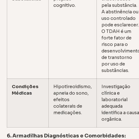
cognitivo.
pela substância.
A abstinência ou
uso controlado
pode esclarecer.
O TDAH é um
forte fator de
risco para o
desenvolviment
de transtorno
por uso de
substâncias.
Condições
Hipotireoidismo,
Investigação
Médicas
apneia do sono,
clínica e
efeitos
laboratorial
colaterais de
adequada
medicações.
identifica a caus
orgânica.
6. Armadilhas Diagnósticas e Comorbidades: