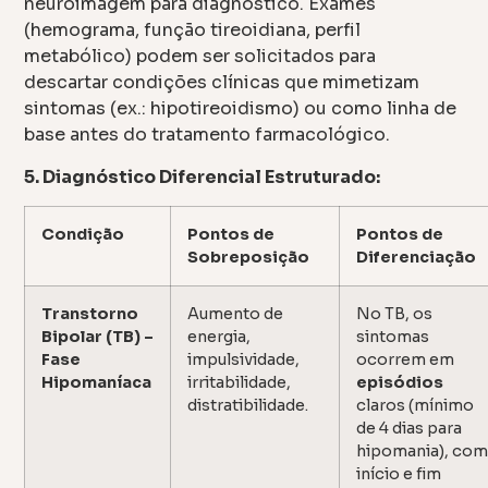
neuroimagem para diagnóstico. Exames
(hemograma, função tireoidiana, perfil
metabólico) podem ser solicitados para
descartar condições clínicas que mimetizam
sintomas (ex.: hipotireoidismo) ou como linha de
base antes do tratamento farmacológico.
5. Diagnóstico Diferencial Estruturado:
Condição
Pontos de
Pontos de
Sobreposição
Diferenciação
Transtorno
Aumento de
No TB, os
Bipolar (TB) –
energia,
sintomas
Fase
impulsividade,
ocorrem em
Hipomaníaca
irritabilidade,
episódios
distratibilidade.
claros (mínimo
de 4 dias para
hipomania), co
início e fim