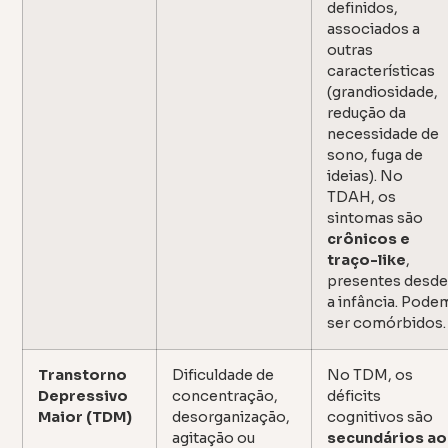
definidos,
associados a
outras
características
(grandiosidade,
redução da
necessidade de
sono, fuga de
ideias). No
TDAH, os
sintomas são
crônicos e
traço-like
,
presentes desd
a infância. Pode
ser comórbidos.
Transtorno
Dificuldade de
No TDM, os
Depressivo
concentração,
déficits
Maior (TDM)
desorganização,
cognitivos são
agitação ou
secundários ao