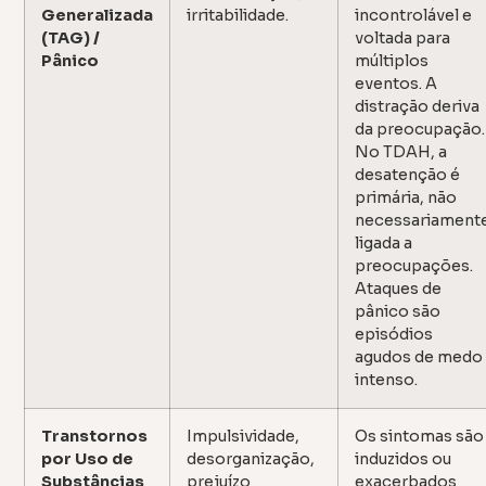
Generalizada
irritabilidade.
incontrolável e
(TAG) /
voltada para
Pânico
múltiplos
eventos. A
distração deriva
da preocupação.
No TDAH, a
desatenção é
primária, não
necessariament
ligada a
preocupações.
Ataques de
pânico são
episódios
agudos de medo
intenso.
Transtornos
Impulsividade,
Os sintomas são
por Uso de
desorganização,
induzidos ou
Substâncias
prejuízo
exacerbados