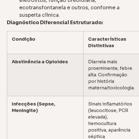
eletrólitos, função tireoidiana,
ecotransfontanela e outros, conforme a
suspeita clínica.
Diagnóstico Diferencial Estruturado:
Condição
Características
Distintivas
Abstinência a Opioides
Diarreia mais
proeminente, febre
alta. Confirmação
por história
materna/toxicologia.
Infecções (Sepse,
Sinais inflamatórios
Meningite)
(leucocitose, PCR
elevada),
hemocultura
positiva, aparência
séptica.