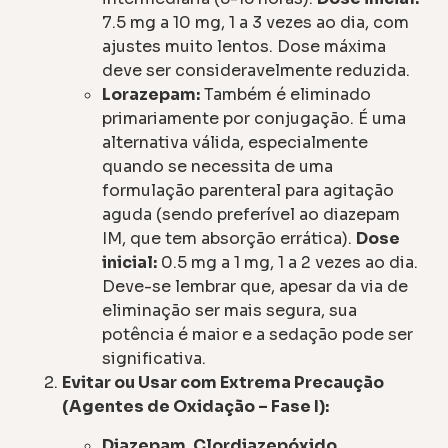
7.5 mg a 10 mg, 1 a 3 vezes ao dia, com
ajustes muito lentos. Dose máxima
deve ser consideravelmente reduzida.
Lorazepam:
Também é eliminado
primariamente por conjugação. É uma
alternativa válida, especialmente
quando se necessita de uma
formulação parenteral para agitação
aguda (sendo preferível ao diazepam
IM, que tem absorção errática).
Dose
inicial:
0.5 mg a 1 mg, 1 a 2 vezes ao dia.
Deve-se lembrar que, apesar da via de
eliminação ser mais segura, sua
potência é maior e a sedação pode ser
significativa.
Evitar ou Usar com Extrema Precaução
(Agentes de Oxidação – Fase I):
Diazepam, Clordiazepóxido,