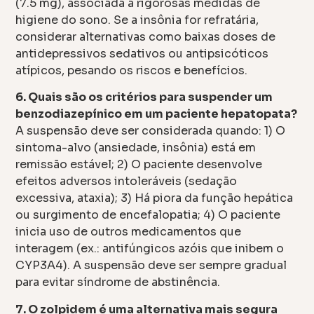
(7.5 mg), associada a rigorosas medidas de
higiene do sono. Se a insônia for refratária,
considerar alternativas como baixas doses de
antidepressivos sedativos ou antipsicóticos
atípicos, pesando os riscos e benefícios.
6. Quais são os critérios para suspender um
benzodiazepínico em um paciente hepatopata?
A suspensão deve ser considerada quando: 1) O
sintoma-alvo (ansiedade, insônia) está em
remissão estável; 2) O paciente desenvolve
efeitos adversos intoleráveis (sedação
excessiva, ataxia); 3) Há piora da função hepática
ou surgimento de encefalopatia; 4) O paciente
inicia uso de outros medicamentos que
interagem (ex.: antifúngicos azóis que inibem o
CYP3A4). A suspensão deve ser sempre gradual
para evitar síndrome de abstinência.
7. O zolpidem é uma alternativa mais segura