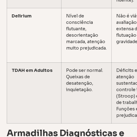
Delirium
Nível de
Não é viá
consciência
avaliação
flutuante,
extensa d
desorientação
flutuação
marcada, atenção
gravidade
muito prejudicada.
TDAH em Adultos
Pode ser normal.
Déficits
Queixas de
atenção
desatenção,
sustenta
inquietação.
controle 
(Stroop)
de trabal
Funções 
prejudica
Armadilhas Diagnósticas e