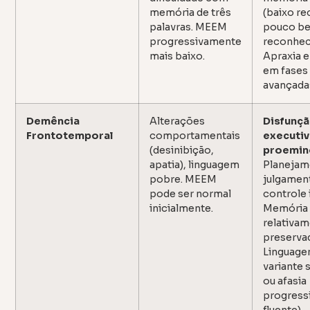
memória de três
(baixo rec
palavras. MEEM
pouco be
progressivamente
reconhec
mais baixo.
Apraxia e
em fases
avançada
Demência
Alterações
Disfunç
Frontotemporal
comportamentais
executiv
(desinibição,
proemin
apatia), linguagem
Planejam
pobre. MEEM
julgamen
pode ser normal
controle 
inicialmente.
Memória
relativa
preserva
Linguage
variante
ou afasia
progress
fluente).