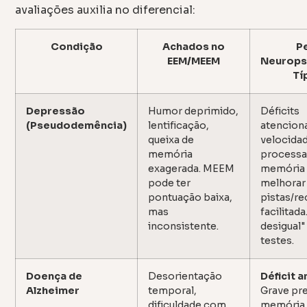
avaliações auxilia no diferencial:
Condição
Achados no
Pe
EEM/MEEM
Neurops
Tí
Depressão
Humor deprimido,
Déficits
(Pseudodemência)
lentificação,
atenciona
queixa de
velocida
memória
process
exagerada. MEEM
memória
pode ter
melhora
pontuação baixa,
pistas/r
mas
facilitad
inconsistente.
desigual"
testes.
Doença de
Desorientação
Déficit 
Alzheimer
temporal,
Grave pre
dificuldade com
memória 