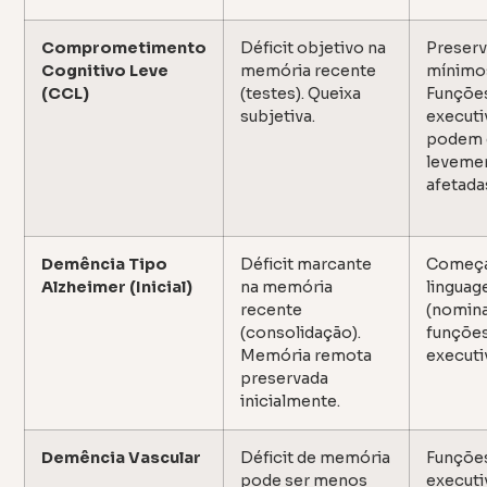
Comprometimento
Déficit objetivo na
Preser
Cognitivo Leve
memória recente
mínimo
(CCL)
(testes). Queixa
Funçõe
subjetiva.
executi
podem 
leveme
afetada
Demência Tipo
Déficit marcante
Começa 
Alzheimer (Inicial)
na memória
lingua
recente
(nomina
(consolidação).
funçõe
Memória remota
executi
preservada
inicialmente.
Demência Vascular
Déficit de memória
Funçõe
pode ser menos
executi