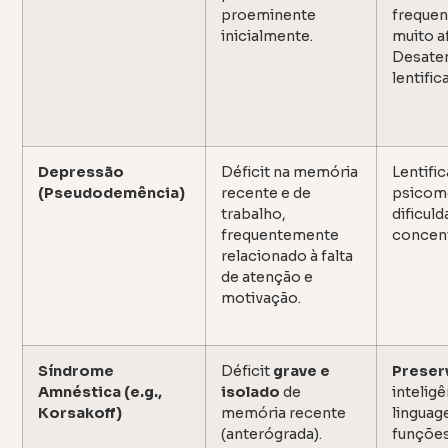
proeminente
freque
inicialmente.
muito a
Desate
lentific
Depressão
Déficit na memória
Lentifi
(Pseudodemência)
recente e de
psicom
trabalho,
dificul
frequentemente
concen
relacionado à falta
de atenção e
motivação.
Síndrome
Déficit
grave e
Preser
Amnéstica (e.g.,
isolado
de
inteligê
Korsakoff)
memória recente
linguag
(anterógrada).
funçõe