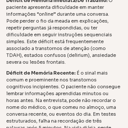
Déficit de Memória Imediata/De Trabalho:
O
paciente apresenta dificuldade em manter
informações “online” durante uma conversa.
Pode perder o fio da meada em explicações,
repetir perguntas já respondidas, ou ter
dificuldade em seguir instruções sequenciais
simples. Este déficit está frequentemente
associado a transtornos de atenção (como
TDAH), estados confusos (delirium), ansiedade
severa ou lesões frontais.
Déficit de Memória Recente:
É o sinal mais
comum e proeminente nos transtornos
cognitivos incipientes. O paciente não consegue
lembrar informações aprendidas minutos ou
horas antes. Na entrevista, pode não recordar o
nome do médico, o que comeu no almoço, uma
conversa recente, ou eventos do dia. Em testes
estruturados, falha na recordação de três
palavras após 5 minutos. Na vida diária, perde