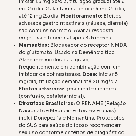
iniciar 1.5 mg 2x/dia, titulação gradual até 6
mg 2x/dia. Galantamina: iniciar 4 mg 2x/dia,
até 12 mg 2x/dia.
Monitoramento:
Efeitos
adversos gastrointestinais (náusea, diarreia)
são comuns no início. Avaliar resposta
cognitiva e funcional após 3-6 meses.
Memantina:
Bloqueador do receptor NMDA
do glutamato. Usado na Demência tipo
Alzheimer moderada a grave,
frequentemente em combinação com um
inibidor da colinesterase.
Dose:
Iniciar 5
mg/dia, titulação semanal até 20 mg/dia.
Efeitos adversos:
geralmente menores
(confusão, cefaleia inicial).
Diretrizes Brasileiras:
O RENAME (Relação
Nacional de Medicamentos Essenciais)
inclui Donepezila e Memantina. Protocolos
do SUS para saúde do idoso recomendam
seu uso conforme critérios de diagnóstico