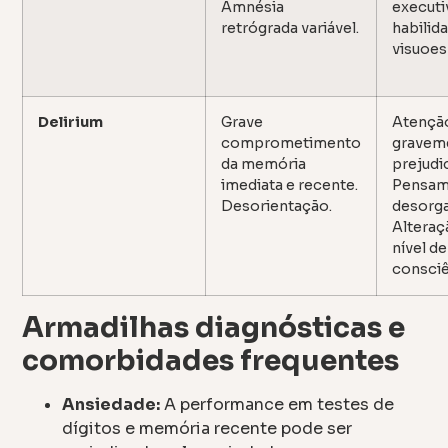
Amnésia
executi
retrógrada variável.
habilid
visuoes
Delirium
Grave
Atençã
comprometimento
gravem
da memória
prejudi
imediata e recente.
Pensam
Desorientação.
desorga
Alteraç
nível de
consciê
Armadilhas diagnósticas e
comorbidades frequentes
Ansiedade:
A performance em testes de
dígitos e memória recente pode ser