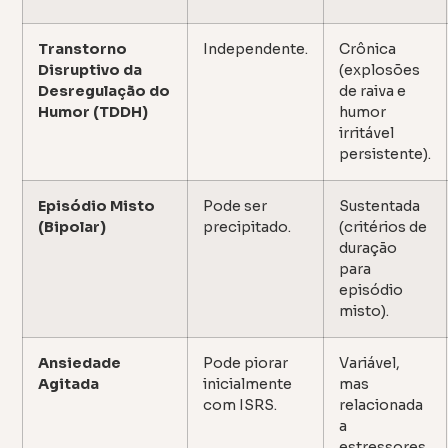
Transtorno
Independente.
Crônica
Disruptivo da
(explosões
Desregulação do
de raiva e
Humor (TDDH)
humor
irritável
persistente).
Episódio Misto
Pode ser
Sustentada
(Bipolar)
precipitado.
(critérios de
duração
para
episódio
misto).
Ansiedade
Pode piorar
Variável,
Agitada
inicialmente
mas
com ISRS.
relacionada
a
estressores.