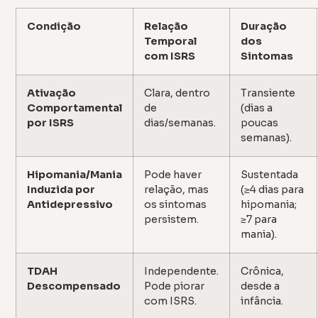
Condição
Relação
Duração
Temporal
dos
com ISRS
Sintomas
Ativação
Clara, dentro
Transiente
Comportamental
de
(dias a
por ISRS
dias/semanas.
poucas
semanas).
Hipomania/Mania
Pode haver
Sustentada
Induzida por
relação, mas
(≥4 dias para
Antidepressivo
os sintomas
hipomania;
persistem.
≥7 para
mania).
TDAH
Independente.
Crônica,
Descompensado
Pode piorar
desde a
com ISRS.
infância.