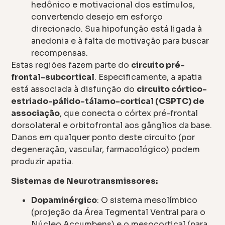
hedônico e motivacional dos estímulos,
convertendo desejo em esforço
direcionado. Sua hipofunção está ligada à
anedonia e à falta de motivação para buscar
recompensas.
Estas regiões fazem parte do
circuito pré-
frontal-subcortical
. Especificamente, a apatia
está associada à disfunção do
circuito córtico-
estriado-pálido-tálamo-cortical (CSPTC) de
associação
, que conecta o córtex pré-frontal
dorsolateral e orbitofrontal aos gânglios da base.
Danos em qualquer ponto deste circuito (por
degeneração, vascular, farmacológico) podem
produzir apatia.
Sistemas de Neurotransmissores:
Dopaminérgico
: O sistema mesolímbico
(projeção da Área Tegmental Ventral para o
Núcleo Accumbens) e o mesocortical (para