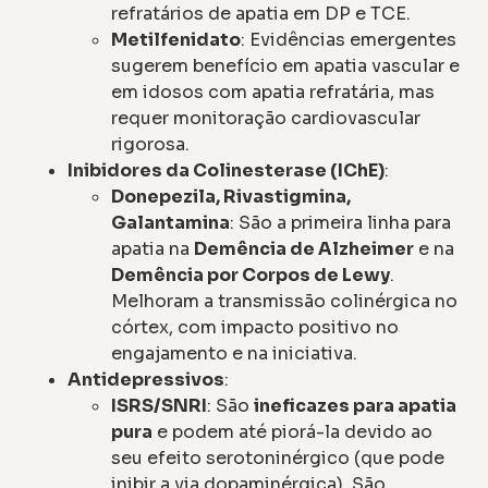
refratários de apatia em DP e TCE.
Metilfenidato
: Evidências emergentes
sugerem benefício em apatia vascular e
em idosos com apatia refratária, mas
requer monitoração cardiovascular
rigorosa.
Inibidores da Colinesterase (IChE)
:
Donepezila, Rivastigmina,
Galantamina
: São a primeira linha para
apatia na
Demência de Alzheimer
e na
Demência por Corpos de Lewy
.
Melhoram a transmissão colinérgica no
córtex, com impacto positivo no
engajamento e na iniciativa.
Antidepressivos
:
ISRS/SNRI
: São
ineficazes para apatia
pura
e podem até piorá-la devido ao
seu efeito serotoninérgico (que pode
inibir a via dopaminérgica). São