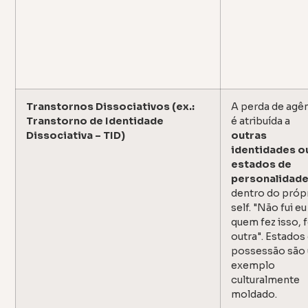
Transtornos Dissociativos (ex.:
A perda de agê
Transtorno de Identidade
é atribuída a
Dissociativa – TID)
outras
identidades o
estados de
personalidad
dentro do próp
self. "Não fui eu
quem fez isso, f
outra". Estados
possessão são
exemplo
culturalmente
moldado.