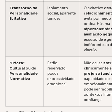
Transtorno da
Isolamento
O evitativo
des
Personalidade
social, aparente
relacionamen
Evitativa
timidez.
evita por medo 
crítica. Há uma
hipersensibili
avaliação nega
esquizoide é g
indiferente ao 
vínculo.
"Frieza"
Estilo
Não causa
sof
Cultural ou de
reservado,
clinicamente s
Personalidade
pouca
prejuízo funci
Normativa
expressividade
capacidade de 
emocional.
emocionalmente
pode ser mobil
contextos ínti
confiança.