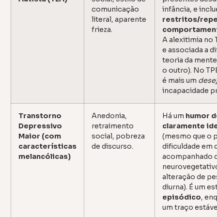
comunicação
infância, e inc
literal, aparente
restritos/repe
frieza.
comportament
A alexitimia no
e associada a di
teoria da ment
o outro). No TP
é mais um
dese
incapacidade pr
Transtorno
Anedonia,
Há um
humor d
Depressivo
retraimento
claramente ide
Maior (com
social, pobreza
(mesmo que o p
características
de discurso.
dificuldade em d
melancólicas)
acompanhado d
neurovegetativo
alteração de pe
diurna). É um e
episódico
, en
um traço estáve