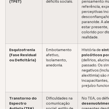
(TPET)
déficits sociais.
pensamento mág
referência, exp
perceptivas in
desconfiança/i
paranoide. A al
estar presente,
colorido por di
realidade.
Esquizofrenia
Embotamento
História de
sin
(Fase Residual
afetivo,
psicóticos pos
ou Deficitária)
isolamento,
(delírios, aluci
anedonia.
passado. Os si
negativos (incl
alexitimia) são 
incapacitantes
prejuízo funcion
Transtorno do
Dificuldades na
No TEA, os défi
Espectro
comunicação
desenvolvimen
Autista (TEA)
social, estilo de
presentes desd