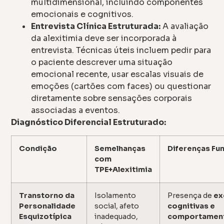
multidimensional, incluindo componentes
emocionais e cognitivos.
Entrevista Clínica Estruturada:
A avaliação
da alexitimia deve ser incorporada à
entrevista. Técnicas úteis incluem pedir para
o paciente descrever uma situação
emocional recente, usar escalas visuais de
emoções (cartões com faces) ou questionar
diretamente sobre sensações corporais
associadas a eventos.
Diagnóstico Diferencial Estruturado:
Condição
Semelhanças
Diferenças Fu
com
TPE+Alexitimia
Transtorno da
Isolamento
Presença de
ex
Personalidade
social, afeto
cognitivas e
Esquizotípica
inadequado,
comportamen