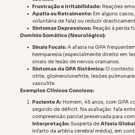
Frustração e Irritabilidade:
Reações emoc
Apatia ou Retraimento:
Em alguns casos,
voluntária de fala) ou reduzir drasticamen
Sintomas Depressivos:
Reação à perda fu
Domínio Somático (Neurológico):
Sinais Focais:
A afasia na GPA frequentem
hemiparesia (especialmente direito em lesõ
sinais de lesão de nervos cranianos.
Sintomas da GPA Sistêmica:
O contexto é
otite, glomerulonefrite, lesões pulmonares,
vasculite.
Exemplos Clínicos Concisos:
Paciente A:
Homem, 45 anos, com GPA con
seguido de déficit. Na avaliação: fala ex
compreensão parcial preservada para coma
Interpretação:
Suspeita de
Afasia Globa
infarto da artéria cerebral média), em con