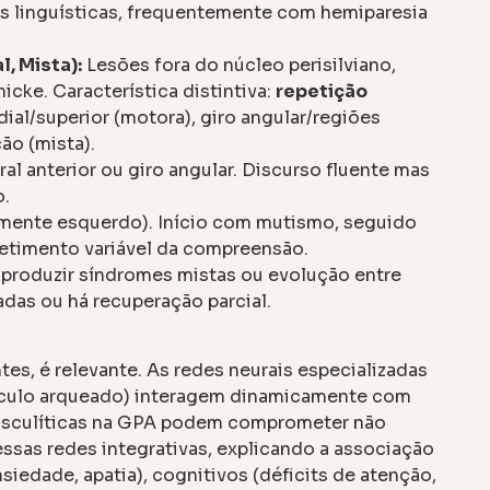
s linguísticas, frequentemente com hemiparesia
l, Mista):
Lesões fora do núcleo perisilviano,
cke. Característica distintiva:
repetição
dial/superior (motora), giro angular/regiões
ão (mista).
l anterior ou giro angular. Discurso fluente mas
o.
mente esquerdo). Início com mutismo, seguido
metimento variável da compreensão.
 produzir síndromes mistas ou evolução entre
adas ou há recuperação parcial.
tes, é relevante. As redes neurais especializadas
cículo arqueado) interagem dinamicamente com
 vasculíticas na GPA podem comprometer não
ssas redes integrativas, explicando a associação
edade, apatia), cognitivos (déficits de atenção,