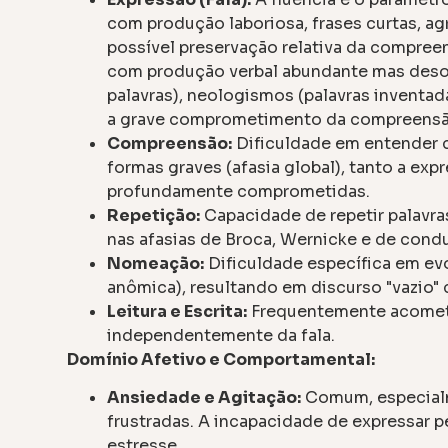
com produção laboriosa, frases curtas, ag
possível preservação relativa da compree
com produção verbal abundante mas desor
palavras), neologismos (palavras inventada
a grave comprometimento da compreensã
Compreensão:
Dificuldade em entender c
formas graves (afasia global), tanto a e
profundamente comprometidas.
Repetição:
Capacidade de repetir palavra
nas afasias de Broca, Wernicke e de condu
Nomeação:
Dificuldade específica em ev
anômica), resultando em discurso "vazio" 
Leitura e Escrita:
Frequentemente acometid
independentemente da fala.
Domínio Afetivo e Comportamental:
Ansiedade e Agitação:
Comum, especialm
frustradas. A incapacidade de expressar
estresse.