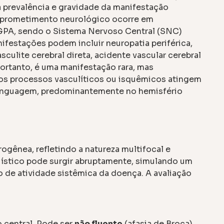
à prevalência e gravidade da manifestação
mprometimento neurológico ocorre em
PA, sendo o Sistema Nervoso Central (SNC)
ifestações podem incluir neuropatia periférica,
ulite cerebral direta, acidente vascular cerebral
portanto, é uma manifestação rara, mas
 os processos vasculíticos ou isquêmicos atingem
 a linguagem, predominantemente no hemisfério
rogênea, refletindo a natureza multifocal e
guístico pode surgir abruptamente, simulando um
de atividade sistêmica da doença. A avaliação
o central. Pode ser
não fluente
(afasia de Broca),