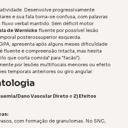
atividade. Desenvolve progressivamente
iares e sua fala torna-se confusa, com palavras
 fluxo verbal mantido. Sem déficit motor
sia de Wernicke
fluente por possível lesão
mporal posterossuperior esquerda.
GPA, apresenta após alguns meses dificuldade
a é fluente e compreensão intacta, mas hesita
lo que corta comida" para "facão").
lmente por lesões multifocais menores ou efeito
es temporais anteriores ou giro angular.
atologia
squemia/Dano Vascular Direto
e
2) Efeitos
cas:
vasos, com formação de granulomas. No SNC,