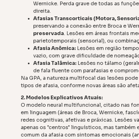
Wernicke. Perda grave de todas as funçõe
direita.
Afasias Transcorticais (Motora, Sensoria
preservando a conexão entre Broca e Werni
preservada
. Lesões em áreas frontais me
parietotemporais (sensorial), ou combinaç
Afasia Anômica:
Lesões em região tempora
vazio, com grave dificuldade de nomeaçã
Afasia Talâmica:
Lesões no tálamo (geral
de fala fluente com parafasias e compro
Na GPA, a natureza multifocal das lesões pode
tipos de afasia, conforme novas áreas são afet
2. Modelos Explicativos Atuais:
O modelo neural multifuncional, citado nas fon
em linguagem (áreas de Broca, Wernicke, fas
redes cognitivas, afetivas e práxicas. Lesões
apenas os "centros" linguísticos, mas também e
comum da afasia com sintomas emocionais (ansi