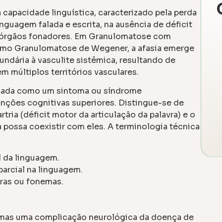
 capacidade linguística, caracterizado pela perda
guagem falada e escrita, na ausência de déficit
s órgãos fonadores. Em Granulomatose com
como Granulomatose de Wegener, a afasia emerge
dária à vasculite sistêmica, resultando de
 múltiplos territórios vasculares.
rizada como um sintoma ou síndrome
nções cognitivas superiores. Distingue-se de
ria (déficit motor da articulação da palavra) e o
possa coexistir com eles. A terminologia técnica
l da linguagem.
parcial na linguagem.
vras ou fonemas.
, mas uma complicação neurológica da doença de