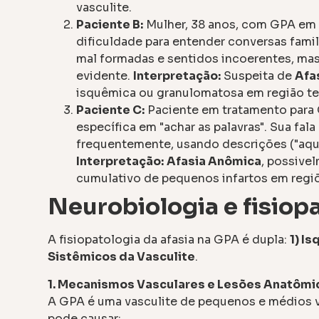
vasculite.
Paciente B:
Mulher, 38 anos, com GPA em 
dificuldade para entender conversas famil
mal formadas e sentidos incoerentes, mas
evidente.
Interpretação:
Suspeita de
Afa
isquêmica ou granulomatosa em região te
Paciente C:
Paciente em tratamento para 
específica em "achar as palavras". Sua fal
frequentemente, usando descrições ("aqui
Interpretação:
Afasia Anômica
, possive
cumulativo de pequenos infartos em regiõ
Neurobiologia e fisiop
A fisiopatologia da afasia na GPA é dupla:
1) I
Sistêmicos da Vasculite
.
1. Mecanismos Vasculares e Lesões Anatômi
A GPA é uma vasculite de pequenos e médios 
pode causar: