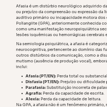
Afasia é um distúrbio neurológico adquirido da
ou prejuízo da compreensão ou expressão da lin
auditivo primário ou incapacidade motora do
Poliangiite (GPA), anteriormente conhecida 
como uma manifestação neuropsiquiátrica secun
lesões isquêmicas ou hemorrágicas cerebrais em
Na semiologia psiquiátrica, a afasia é catego
neurocognitiva, pertencente ao domínio das fu
outros distúrbios da comunicação, como a disart
mutismo (ausência de produção vocal), embora 
inclui:
Afasia (PT/EN):
Perda total ou substancia
Disfasia (PT/EN):
Prejuízo ou dificuldade 
Parafasia:
Substituição incorreta de pala
Agrafia:
Perda da capacidade de escrita.
Alexia:
Perda da capacidade de leitura.
Na GPA, a afasia não é um fenômeno primário