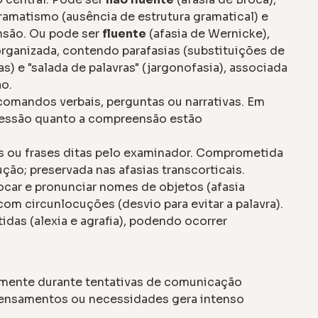
ramatismo (ausência de estrutura gramatical) e
nsão. Ou pode ser
fluente
(afasia de Wernicke),
ganizada, contendo parafasias (substituições de
s) e "salada de palavras" (jargonofasia), associada
o.
omandos verbais, perguntas ou narrativas. Em
xpressão quanto a compreensão estão
s ou frases ditas pelo examinador. Comprometida
ção; preservada nas afasias transcorticais.
ocar e pronunciar nomes de objetos (afasia
com circunlocuções (desvio para evitar a palavra).
as (alexia e agrafia), podendo ocorrer
ente durante tentativas de comunicação
 pensamentos ou necessidades gera intenso