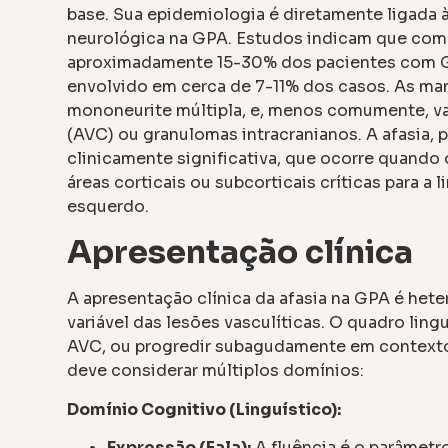
base. Sua epidemiologia é diretamente ligada 
neurológica na GPA. Estudos indicam que co
aproximadamente 15-30% dos pacientes com G
envolvido em cerca de 7-11% dos casos. As man
mononeurite múltipla, e, menos comumente, vasc
(AVC) ou granulomas intracranianos. A afasia, 
clinicamente significativa, que ocorre quando
áreas corticais ou subcorticais críticas para
esquerdo.
Apresentação clínica
A apresentação clínica da afasia na GPA é hete
variável das lesões vasculíticas. O quadro lin
AVC, ou progredir subagudamente em contexto 
deve considerar múltiplos domínios:
Domínio Cognitivo (Linguístico):
Expressão (Fala):
A fluência é o parâmetr