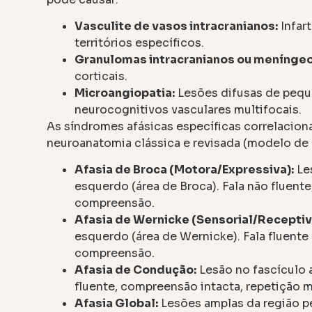
Vasculite de vasos intracranianos:
Infar
territórios específicos.
Granulomas intracranianos ou meníngeo
corticais.
Microangiopatia:
Lesões difusas de pequ
neurocognitivos vasculares multifocais.
As síndromes afásicas específicas correlacion
neuroanatomia clássica e revisada (modelo de 
Afasia de Broca (Motora/Expressiva):
Les
esquerdo (área de Broca). Fala não fluente
compreensão.
Afasia de Wernicke (Sensorial/Receptiv
esquerdo (área de Wernicke). Fala fluen
compreensão.
Afasia de Condução:
Lesão no fascículo 
fluente, compreensão intacta, repetição
Afasia Global:
Lesões amplas da região pe