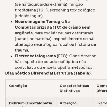
(se há taquicardia extrema), função
tireoidiana (TSH), screening toxicológico
(urina/sangue).
Neuroimagem:
Tomografia
Computadorizada (TC) de crânio sem
urgência
, para excluir causas estruturais
(tumor, hematoma), especialmente se há
alteração neurológica focal ou história de
trauma.
Eletrencefalograma (EEG):
Considerar se
há suspeita de estado epiléptico não
convulsivo ou encefalopatia metabólica.
Diagnóstico Diferencial Estrutura (Tabela):
Condição
Características
Com
Distintivas
Difer
Delirium (Encefalopatia
Alteração
Exame