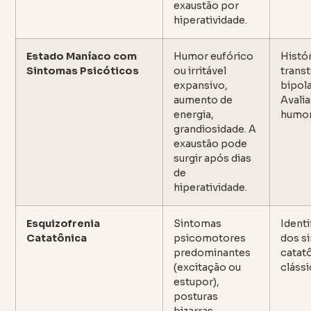
exaustão por
hiperatividade.
Estado Maníaco com
Humor eufórico
Histór
Sintomas Psicóticos
ou irritável
trans
expansivo,
bipola
aumento de
Avali
energia,
humor
grandiosidade. A
exaustão pode
surgir após dias
de
hiperatividade.
Esquizofrenia
Sintomas
Ident
Catatônica
psicomotores
dos si
predominantes
catat
(excitação ou
clássi
estupor),
posturas