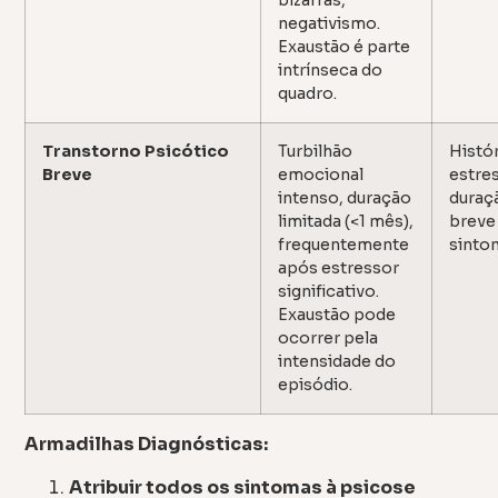
bizarras,
negativismo.
Exaustão é parte
intrínseca do
quadro.
Transtorno Psicótico
Turbilhão
Histór
Breve
emocional
estre
intenso, duração
duraç
limitada (<1 mês),
breve
frequentemente
sinto
após estressor
significativo.
Exaustão pode
ocorrer pela
intensidade do
episódio.
Armadilhas Diagnósticas:
Atribuir todos os sintomas à psicose