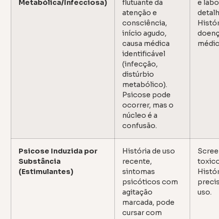
Metabólica/Infecciosa)
flutuante da
e labo
atenção e
detal
consciência,
Histór
início agudo,
doen
causa médica
médic
identificável
(infecção,
distúrbio
metabólico).
Psicose pode
ocorrer, mas o
núcleo é a
confusão.
Psicose Induzida por
História de uso
Scree
Substância
recente,
toxic
(Estimulantes)
sintomas
Histór
psicóticos com
preci
agitação
uso.
marcada, pode
cursar com