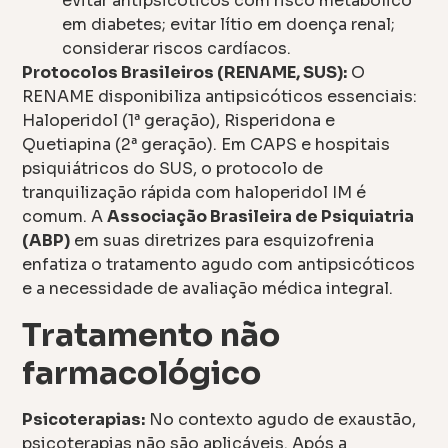
evitar antipsicóticos com risco metabólico
em diabetes; evitar lítio em doença renal;
considerar riscos cardíacos.
Protocolos Brasileiros (RENAME, SUS):
O
RENAME disponibiliza antipsicóticos essenciais:
Haloperidol (1ª geração), Risperidona e
Quetiapina (2ª geração). Em CAPS e hospitais
psiquiátricos do SUS, o protocolo de
tranquilização rápida com haloperidol IM é
comum. A
Associação Brasileira de Psiquiatria
(ABP)
em suas diretrizes para esquizofrenia
enfatiza o tratamento agudo com antipsicóticos
e a necessidade de avaliação médica integral.
Tratamento não
farmacológico
Psicoterapias:
No contexto agudo de exaustão,
psicoterapias não são aplicáveis. Após a