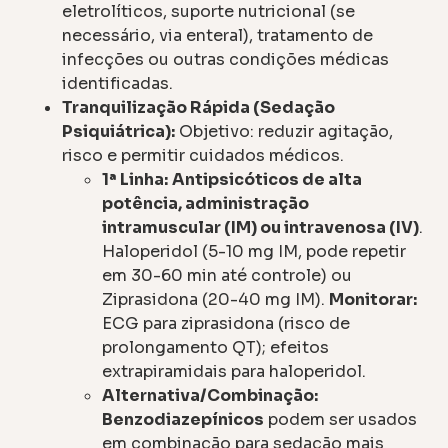
eletrolíticos, suporte nutricional (se
necessário, via enteral), tratamento de
infecções ou outras condições médicas
identificadas.
Tranquilização Rápida (Sedação
Psiquiátrica):
Objetivo: reduzir agitação,
risco e permitir cuidados médicos.
1ª Linha:
Antipsicóticos de alta
potência, administração
intramuscular (IM) ou intravenosa (IV)
.
Haloperidol (5-10 mg IM, pode repetir
em 30-60 min até controle) ou
Ziprasidona (20-40 mg IM).
Monitorar:
ECG para ziprasidona (risco de
prolongamento QT); efeitos
extrapiramidais para haloperidol.
Alternativa/Combinação:
Benzodiazepínicos
podem ser usados
em combinação para sedação mais